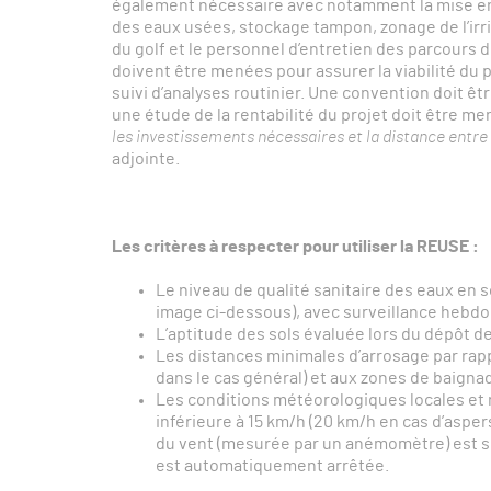
également nécessaire avec notamment la mise en
des eaux usées, stockage tampon, zonage de l’irri
du golf et le personnel d’entretien des parcours 
doivent être menées pour assurer la viabilité du p
suivi d’analyses routinier. Une convention doit êt
une étude de la rentabilité du projet doit être me
les investissements nécessaires et la distance entre l
adjointe.
Les critères à respecter pour utiliser la REUSE :
Le niveau de qualité sanitaire des eaux en so
image ci-dessous), avec surveillance hebd
L’aptitude des sols évaluée lors du dépôt de
Les distances minimales d’arrosage par rap
dans le cas général) et aux zones de baigna
Les conditions météorologiques locales et 
inférieure à 15 km/h (20 km/h en cas d’aspers
du vent (mesurée par un anémomètre) est s
est automatiquement arrêtée.