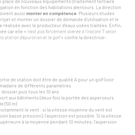
 place de nouveaux équipements (traitement tertiaire
gation en fonction des habitations alentours. La direction
doivent aussi
monter en compétence
. Plusieurs études
rojet et monter un dossier de demande d’utilisation et le
re réalisée avec le producteur d’eaux usées traitées. Enfin,
née car elle «
n’est pas forcément avérée à l’instant T selon
a station d’épuration et le golf
» confie la directrice-
rtie de station doit être de qualité A pour un golf (voir
omadaire de différents paramètres
 dossier puis tous les 10 ans
port aux bâtiments (deux fois la portée des asperseurs
de (50 m)
notamment le vent : si la vitesse moyenne du vent est
ion basse pression), l’aspersion est possible. Si la vitesse
upérieure à la moyenne pendant 10 minutes, l’aspersion