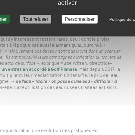
activer
ma français. CEREMA
ter
Tout refuser
Personnaliser
Politique de c
é ces derniers mois, son inscription dans la législation
est la loi sur l’Eau de 1992 qui prévoit pour la première
 qui s’y intéressent restent rares, ceux dont le projet
était à l’époque pas aussi alarmant qu’aujourd’hui. «
rix relativement bas de l’eau n’ont pas incité dans un premier
 : ils ont poursuivi leurs campagnes d’irrigation au travers de
es eaux de surface
», explique Aude Witten, directrice-
s
un entretien accordé à Golf Planète
. Mais depuis 2017, la
iplient, leur médiatisation s’intensifie, le prix de l’eau
gme : «
de l’eau « facile » on passe à une eau « difficile » à
-t-elle. La réutilisation des eaux usées traitées est alors
itique durable. Une évolution des pratiques est