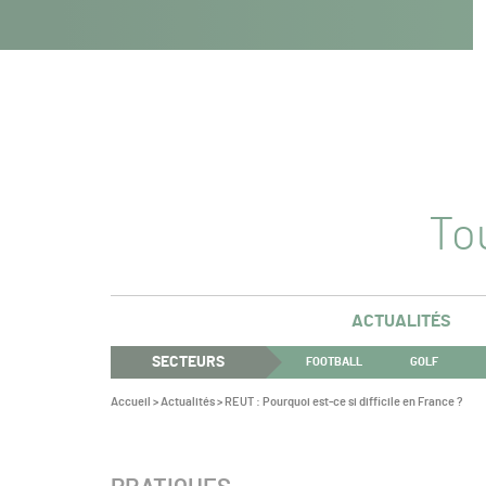
Navigation
Panneau de gestion des cookies
Aller au contenu
Aller à la navigation
principale
Tou
ACTUALITÉS
SECTEURS
FOOTBALL
GOLF
Vous
Accueil
>
Actualités
>
REUT : Pourquoi est-ce si difficile en France ?
êtes
ici :