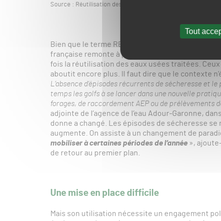
Source : Réutilisation des eaux usées traitées – Le panora
Tout accep
Bien que le terme REUT soit de plus en plus utilis
française remonte à plus de trente ans. En effet, c’
fois la réutilisation des eaux usées traitées. Ceux
aboutit encore plus. Il faut dire que le contexte n’
L’absence d’épisodes récurrents de sécheresse et le p
temps les golfs à se lancer dans une nouvelle pratique
forages, de raccordement AEP ou de prélèvements d
adjointe de l’agence de l’eau Adour-Garonne, dan
donne a changé. Les épisodes de sécheresse se mult
augmente. On assiste à un changement de paradi
mobiliser à certaines périodes de l’année
», ajoute
de retour au premier plan.
Une mise en place difficile
Mais son utilisation nécessite un engagement pol