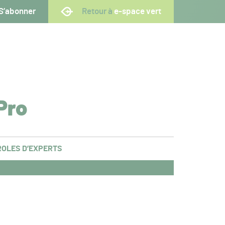
S’abonner
Retour à
e-space vert
Pro
OLES D’EXPERTS