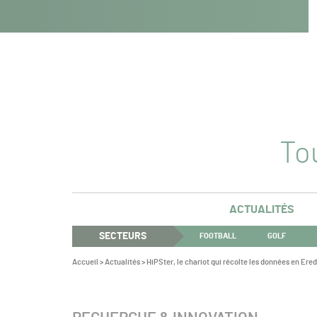
Navigation
Panneau de gestion des cookies
Aller au contenu
Aller à la navigation
principale
Tou
ACTUALITÉS
SECTEURS
FOOTBALL
GOLF
Vous
Accueil
>
Actualités
>
HiPSter, le chariot qui récolte les données en Ered
êtes
ici :