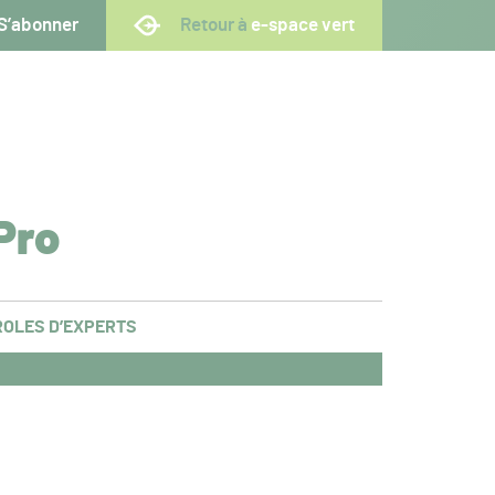
S’abonner
Retour à
e-space vert
Pro
OLES D’EXPERTS