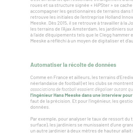
roues et sa structure signée « HiPSter » se cache
accompagner les gestionnaires de terrains dans l
retrouve les initiales de l’entreprise Holland Inn
Meeske. Dès 2015, il se retrouve à travailler à la J
les terrains de l’Ajax Amsterdam, les jardiniers s
à l’aide d’équipements tels que le Clegg hammer e
Meeske a réfléchi à un moyen de digitaliser et d’a
Automatiser la récolte de données
Comme en France et ailleurs, les terrains d’Eredivi
néerlandaise de football) et les clubs se montren
associations de football essaient d’égaliser autant qu
l’ingénieur Hans Meeske dans une interview pour
faut de la précision. Et pour l’ingénieur, les gest
données.
Par exemple, pour analyser le taux de ressort du te
surface), les jardiniers se munissaient d’une gran
un autre jardinier à deux mètres de hauteur allait 