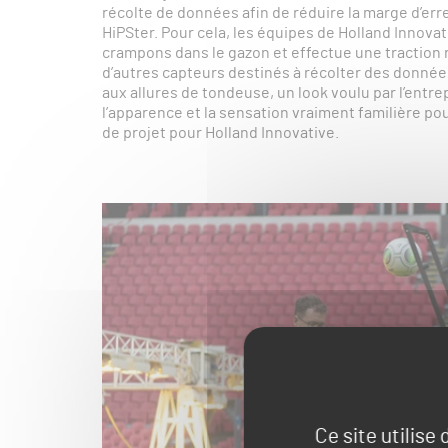
récolte de données afin de réduire la marge d’err
HiPSter. Pour cela, les équipes de Holland Innova
crampons dans le gazon et effectue une traction r
d’autres capteurs destinés à récolter des données
aux allures de tondeuse, un look voulu par l’entre
l’apparence et la sensation vraiment familière po
de projet pour Holland Innovative.
Ce site utilise