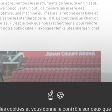
eur et réunir tous les instruments de mesure en un seul :
tive conçoivent un outil de mesure qui insère des
otative, une machine qui mesure le rebond de la balle et
 selon les standards de la FIFA. Le tout dans un charriot
prise. « C’est le look que nous recherchions, pour rendre
ur notre public cible », explique Menke Steenbergen, chef
 des cookies et vous donne le contrôle sur ceux qu