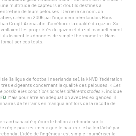
 une multitude de capteurs et d’outils destinés à
’entretien de leurs pelouses. Derrière ce nom, on
ovative, créée en 2006 par l’ingénieur néerlandais Hans
ohan Cruijff Arena afin d’améliorer la qualité du gazon. Sur
urveillaient les propriétés du gazon et du sol manuellement
t ils lisaient les données de simple thermomètre. Hans
utomatiser ces tests.
sie (la ligue de football néerlandaise), la KNVB (fédération
t très exigeants concernant la qualité des pelouses. «
Les
e possible les conditions dans les différents stades
», indique
 FD
. Mais pour être en adéquation avec les exigences, il
ionnaires de terrains en manquaient lors de la récolte de
rrain (capacité qu’aura le ballon à rebondir sur la
de règle pour estimer à quelle hauteur le ballon lâché par
rebondir. L’idée de l’ingénieur est simple : numériser la