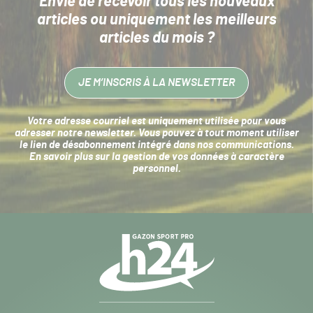
Envie de recevoir tous les nouveaux
articles
ou uniquement les meilleurs
articles du mois ?
JE M’INSCRIS À LA NEWSLETTER
Votre adresse courriel est uniquement utilisée pour vous
adresser notre newsletter. Vous pouvez à tout moment utiliser
le lien de désabonnement intégré dans nos communications.
En savoir plus sur la
gestion de vos données à caractère
personnel
.
Navigation
secondaire
Gazon