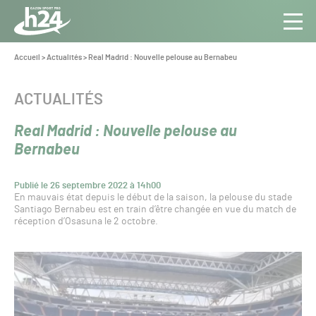
Panneau de gestion des cookies
Aller au contenu
Aller à la navigation
Toute
Navig
l’info
Vous
Accueil
>
Actualités
>
Real Madrid : Nouvelle pelouse au Bernabeu
êtes
du Gazon
ici :
Sport
CATÉGORIE :
ACTUALITÉS
Pro
Real Madrid : Nouvelle pelouse au
Bernabeu
Publié le 26 septembre 2022 à 14h00
En mauvais état depuis le début de la saison, la pelouse du stade
Santiago Bernabeu est en train d’être changée en vue du match de
réception d’Osasuna le 2 octobre.