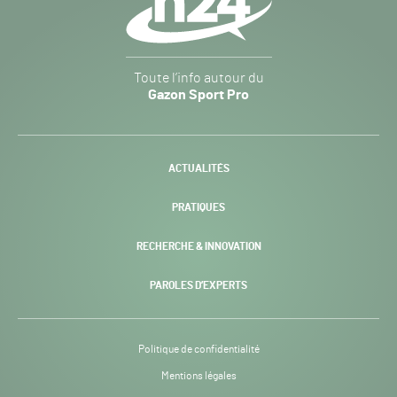
Gazon
Toute l’info autour du
Sport
Gazon Sport Pro
Pro
H24
-
ACTUALITÉS
PRATIQUES
RECHERCHE & INNOVATION
PAROLES D’EXPERTS
Politique de confidentialité
Mentions légales