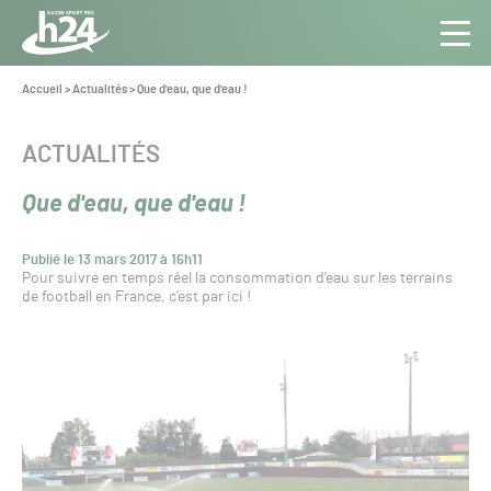
Panneau de gestion des cookies
Aller au contenu
Aller à la navigation
Toute
Navig
l’info
Vous
Accueil
>
Actualités
>
Que d'eau, que d'eau !
êtes
du Gazon
ici :
Sport
CATÉGORIE :
ACTUALITÉS
Pro
Que d'eau, que d'eau !
Publié le 13 mars 2017 à 16h11
Pour suivre en temps réel la consommation d’eau sur les terrains
de football en France, c’est par ici !