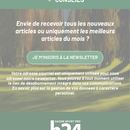
Envie de recevoir tous les nouveaux
articles
ou uniquement les meilleurs
articles du mois ?
JE M’INSCRIS À LA NEWSLETTER
Votre adresse courriel est uniquement utilisée pour vous
adresser notre newsletter. Vous pouvez à tout moment utiliser
le lien de désabonnement intégré dans nos communications.
En savoir plus sur la
gestion de vos données à caractère
personnel
.
Navigation
secondaire