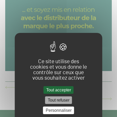
Ce site utilise des
cookies et vous donne le
contrôle sur ceux que
vous souhaitez activer
HARO SUR LES GREENS EN CHINE
ARTICLE
Tout accepter
PRÉCÉDENT :
HIPPODROMES EN FIN DE COURSE
Tout refuser
ARTICLE
SUIVANT :
Personnaliser