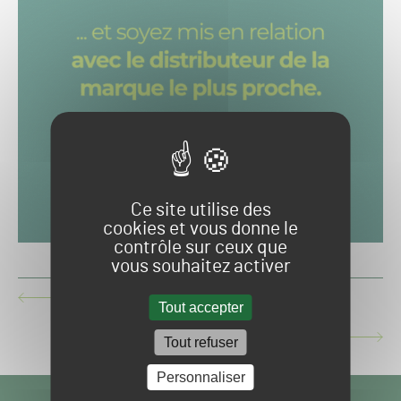
Ce site utilise des
cookies et vous donne le
contrôle sur ceux que
vous souhaitez activer
QUE D'EAU, QUE D'EAU !
ARTICLE
Tout accepter
PRÉCÉDENT :
UN NOUVEAU TAPIS VERT À DEAUVILLE
Tout refuser
ARTICLE
SUIVANT :
Personnaliser