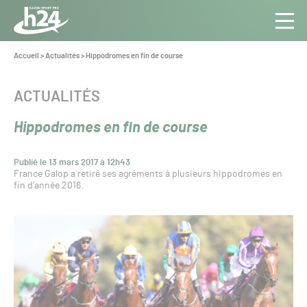
Panneau de gestion des cookies
Aller au contenu
Aller à la navigation
Toute
Navig
l’info
Vous
Accueil
>
Actualités
>
Hippodromes en fin de course
êtes
du Gazon
ici :
Sport
CATÉGORIE :
ACTUALITÉS
Pro
Hippodromes en fin de course
Publié le 13 mars 2017 à 12h43
France Galop a retiré ses agréments à plusieurs hippodromes en
fin d’année 2016.