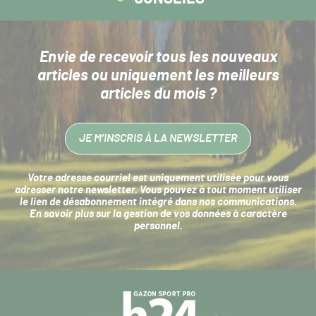
Envie de recevoir tous les nouveaux
articles
ou uniquement les meilleurs
articles du mois ?
JE M’INSCRIS À LA NEWSLETTER
Votre adresse courriel est uniquement utilisée pour vous
adresser notre newsletter. Vous pouvez à tout moment utiliser
le lien de désabonnement intégré dans nos communications.
En savoir plus sur la
gestion de vos données à caractère
personnel
.
Navigation
secondaire