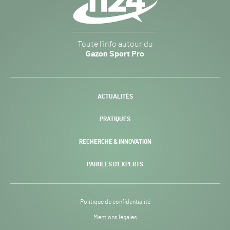
Gazon
Toute l’info autour du
Sport
Gazon Sport Pro
Pro
H24
-
ACTUALITÉS
PRATIQUES
RECHERCHE & INNOVATION
PAROLES D’EXPERTS
Politique de confidentialité
Mentions légales