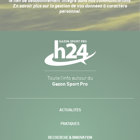
le lien de désabonnement intégré dans nos communications.
En savoir plus sur la
gestion de vos données à caractère
personnel
.
Navigation
secondaire
Gazon
Toute l’info autour du
Sport
Gazon Sport Pro
Pro
H24
-
ACTUALITÉS
PRATIQUES
RECHERCHE & INNOVATION