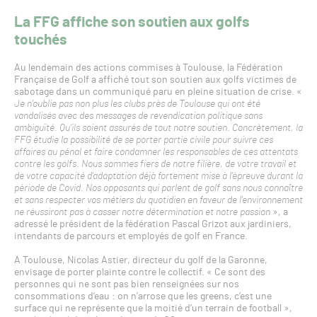
La FFG affiche son soutien aux golfs
touchés
Au lendemain des actions commises à Toulouse, la Fédération
Française de Golf a affiché tout son soutien aux golfs victimes de
sabotage dans un communiqué paru en pleine situation de crise. «
Je n’oublie pas non plus les clubs près de Toulouse qui ont été
vandalisés avec des messages de revendication politique sans
ambiguïté. Qu’ils soient assurés de tout notre soutien. Concrètement, la
FFG étudie la possibilité de se porter partie civile pour suivre ces
affaires au pénal et faire condamner les responsables de ces attentats
contre les golfs. Nous sommes fiers de notre filière, de votre travail et
de votre capacité d’adaptation déjà fortement mise à l’épreuve durant la
période de Covid. Nos opposants qui parlent de golf sans nous connaître
et sans respecter vos métiers du quotidien en faveur de l’environnement
ne réussiront pas à casser notre détermination et notre passion
», a
adressé le président de la fédération Pascal Grizot aux jardiniers,
intendants de parcours et employés de golf en France.
A Toulouse, Nicolas Astier, directeur du golf de la Garonne,
envisage de porter plainte contre le collectif. « Ce sont des
personnes qui ne sont pas bien renseignées sur nos
consommations d’eau : on n’arrose que les greens, c’est une
surface qui ne représente que la moitié d’un terrain de football »,