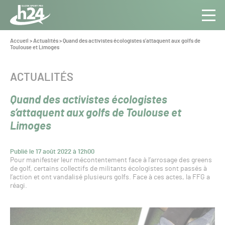
Panneau de gestion des cookies
Aller au contenu
Aller à la navigation
Toute
Navig
l’info
Vous
Accueil
>
Actualités
>
Quand des activistes écologistes s’attaquent aux golfs de
êtes
Toulouse et Limoges
du Gazon
ici :
Sport
Pro
CATÉGORIE :
ACTUALITÉS
Quand des activistes écologistes
s’attaquent aux golfs de Toulouse et
Limoges
Publié le 17 août 2022 à 12h00
Pour manifester leur mécontentement face à l’arrosage des greens
de golf, certains collectifs de militants écologistes sont passés à
l’action et ont vandalisé plusieurs golfs. Face à ces actes, la FFG a
réagi.