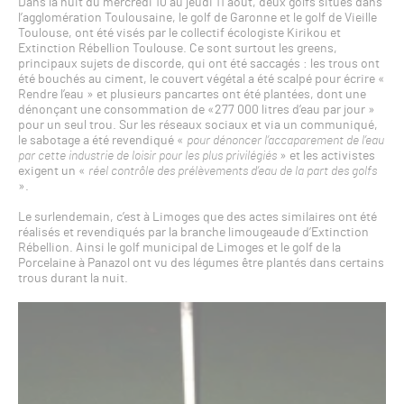
Dans la nuit du mercredi 10 au jeudi 11 août, deux golfs situés dans
l’agglomération Toulousaine, le golf de Garonne et le golf de Vieille
Toulouse, ont été visés par le collectif écologiste Kirikou et
Extinction Rébellion Toulouse. Ce sont surtout les greens,
principaux sujets de discorde, qui ont été saccagés : les trous ont
été bouchés au ciment, le couvert végétal a été scalpé pour écrire «
Rendre l’eau » et plusieurs pancartes ont été plantées, dont une
dénonçant une consommation de «277 000 litres d’eau par jour »
pour un seul trou. Sur les réseaux sociaux et via un communiqué,
le sabotage a été revendiqué «
pour dénoncer l’accaparement de l’eau
par cette industrie de loisir pour les plus privilégiés
» et les activistes
exigent un «
réel contrôle des prélèvements d’eau de la part des golfs
».
Le surlendemain, c’est à Limoges que des actes similaires ont été
réalisés et revendiqués par la branche limougeaude d’Extinction
Rébellion. Ainsi le golf municipal de Limoges et le golf de la
Porcelaine à Panazol ont vu des légumes être plantés dans certains
trous durant la nuit.