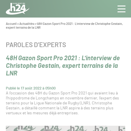
Panneau de gestion des cookies
Aller au contenu
Aller à la navigation
Toute
Navig
l’info
Vous
Accueil
>
Actualités
>
48H Gazon Sport Pro 2021 : L'interview de Christophe Gestain,
êtes
expert terrains de la LNR
du Gazon
ici :
Sport
Pro
CATÉGORIE :
PAROLES D’EXPERTS
48H Gazon Sport Pro 2021 : L'interview de
Christophe Gestain, expert terrains de la
LNR
Publié le 17 août 2022 à 05h00
A l’occasion des 48H du Gazon Sport Pro 2021 qui avaient lieu à
l’hippodrome de Longchamps en novembre dernier, l’expert des
terrains pour la Ligue Nationale de Rugby (LNR), Christophe
Gestain, a détaillé comment la LNR aspire à des terrains plus
vertueux et les mesures déjà entreprises.