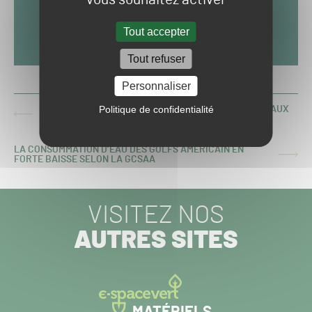
Tout accepter
Tout refuser
Personnaliser
Politique de confidentialité
QUAND DES ACTIVISTES ÉCOLOGISTES S’ATTAQUENT AUX
ARTICLE
GOLFS DE TOULOUSE ET LIMOGES
PRÉCÉDENT :
LA CONSOMMATION D’EAU DES GOLFS AMÉRICAIN EN
ARTICLE
FORTE BAISSE SELON LA GCSAA
SUIVANT :
VISITEZ NOS
AUTRES SITES
MATÉRIELS