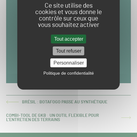
Ce site utilise des
cookies et vous donne le
contrôle sur ceux que
vous souhaitez activer
Tout accepter
Tout refuser
Personnaliser
Politique de confidentialité
BRÉSIL : BOTAFOGO PASSE AU SYNTHÉTIQUE
ARTICLE
PRÉCÉDENT :
COMBI-TOOL DE GKB : UN OUTIL FLEXIBLE POUR
ARTICLE
L’ENTRETIEN DES TERRAINS
SUIVANT :