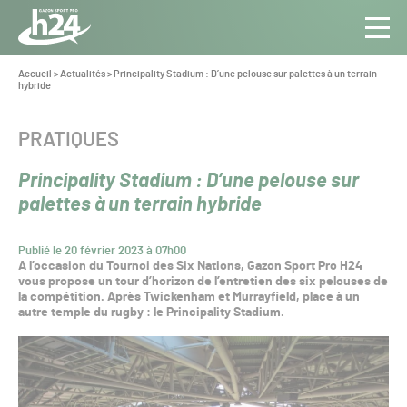
Panneau de gestion des cookies
Aller au contenu
Aller à la navigation
Toute
Navig
l’info
Vous
Accueil
>
Actualités
>
Principality Stadium : D’une pelouse sur palettes à un terrain
êtes
hybride
du Gazon
ici :
Sport
Pro
CATÉGORIE :
PRATIQUES
Principality Stadium : D’une pelouse sur
palettes à un terrain hybride
Publié le 20 février 2023 à 07h00
A l’occasion du Tournoi des Six Nations, Gazon Sport Pro H24
vous propose un tour d’horizon de l’entretien des six pelouses de
la compétition. Après Twickenham et Murrayfield, place à un
autre temple du rugby : le Principality Stadium.