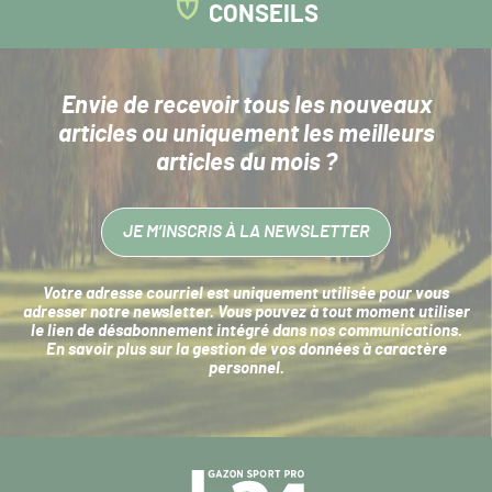
CONSEILS
Envie de recevoir tous les nouveaux
articles
ou uniquement les meilleurs
articles du mois ?
JE M’INSCRIS À LA NEWSLETTER
Votre adresse courriel est uniquement utilisée pour vous
adresser notre newsletter. Vous pouvez à tout moment utiliser
le lien de désabonnement intégré dans nos communications.
En savoir plus sur la
gestion de vos données à caractère
personnel
.
Navigation