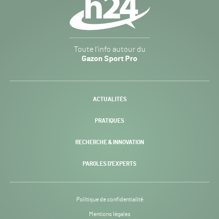
secondaire
Gazon
Toute l’info autour du
Sport
Gazon Sport Pro
Pro
H24
-
ACTUALITÉS
PRATIQUES
RECHERCHE & INNOVATION
PAROLES D’EXPERTS
Politique de confidentialité
Mentions légales