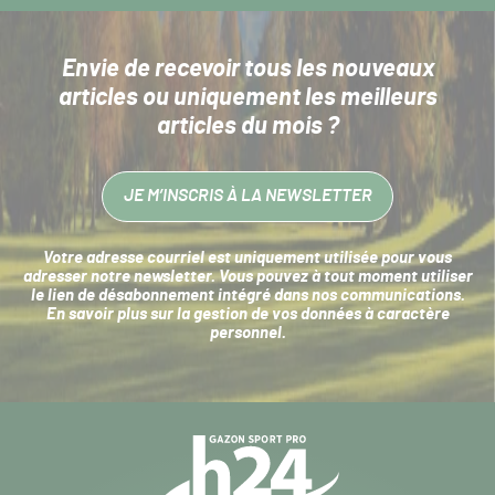
Envie de recevoir tous les nouveaux
articles
ou uniquement les meilleurs
articles du mois ?
JE M’INSCRIS À LA NEWSLETTER
Votre adresse courriel est uniquement utilisée pour vous
adresser notre newsletter. Vous pouvez à tout moment utiliser
le lien de désabonnement intégré dans nos communications.
En savoir plus sur la
gestion de vos données à caractère
personnel
.
Navigation
secondaire