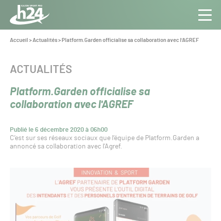
Panneau de gestion des cookies
Aller au contenu
Aller à la navigation
Toute
Navig
l’info
Vous
Accueil
>
Actualités
>
Platform.Garden officialise sa collaboration avec l'AGREF
êtes
du Gazon
ici :
Sport
CATÉGORIE :
ACTUALITÉS
Pro
Platform.Garden officialise sa
collaboration avec l'AGREF
Publié le 6 décembre 2020 à 06h00
C’est sur ses réseaux sociaux que l’équipe de Platform.Garden a
annoncé sa collaboration avec l’Agref.