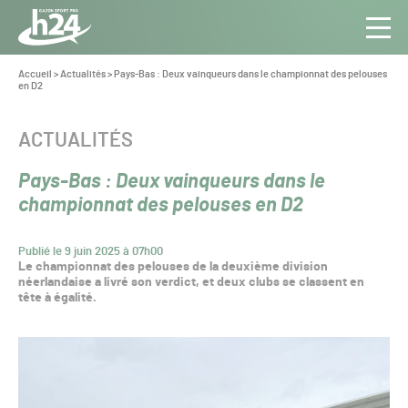
Panneau de gestion des cookies
Aller au contenu
Aller à la navigation
Toute
Navig
l’info
Vous
Accueil
>
Actualités
>
Pays-Bas : Deux vainqueurs dans le championnat des pelouses
êtes
en D2
du Gazon
ici :
Sport
Pro
CATÉGORIE :
ACTUALITÉS
Pays-Bas : Deux vainqueurs dans le
championnat des pelouses en D2
Publié le 9 juin 2025 à 07h00
Le championnat des pelouses de la deuxième division
néerlandaise a livré son verdict, et deux clubs se classent en
tête à égalité.