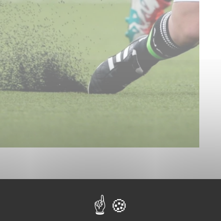
 se tenait le 5 juin 2023, l’Eredivisie CV et les 18 clubs
ntes décisions. Parmi elles on retrouve notamment
sur des pelouses naturelles ou hybrides lors des matchs
 les clubs de première division doivent jouer sur du gazon