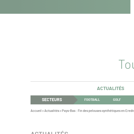
Navigation
Panneau de gestion des cookies
Aller au contenu
Aller à la navigation
principale
Tou
ACTUALITÉS
SECTEURS
FOOTBALL
GOLF
Vous
Accueil
>
Actualités
>
Pays-Bas : Fin des pelouses synthétiques en Eredi
êtes
ici :