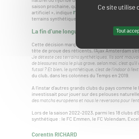
naturel ou hybride de haute qualité. De plus, un p
saison prochaine, qui comprend des exigences qual
Ce site utilise
artificiel », indique
l’Eredivisie dans son commun
terrains synthétiques.
Tout accep
La fin d’une longue fronde contre le synt
Cette décision marque la fin d’un combat qui aura
tête de proue des réticents, l’Ajax Amsterdam s’éta
Je déteste ces terrains synthétiques. Ils sont mauvais
de blessures mais le plus grave, selon moi, c’est qu’il
futsal ? Et bien, le synthétique, c’est de l’indoor à l’ex
du club, dans les colonnes du Temps en 2019.
A l’instar d’autres grands clubs du pays comme l
investissait pour jouer sur des pelouses naturelles
des matchs européens et nous le reversons pour l’ent
Lors de la saison 2022-2023, parmi les 18 clubs d
synthétique : le FC Emmen, le FC Volendam, Exc
Corentin RICHARD