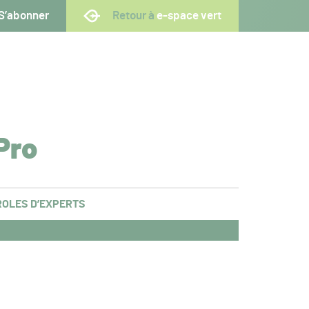
S’abonner
Retour à
e-space vert
Pro
OLES D’EXPERTS