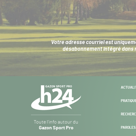
Votre adresse courriel est uniqueme
désabonnement intégré dans no
Navigation
ACTUALI
secondaire
PRATIQU
RECHERC
Gazon
Toute l’info autour du
Sport
Gazon Sport Pro
PAROLES
Pro