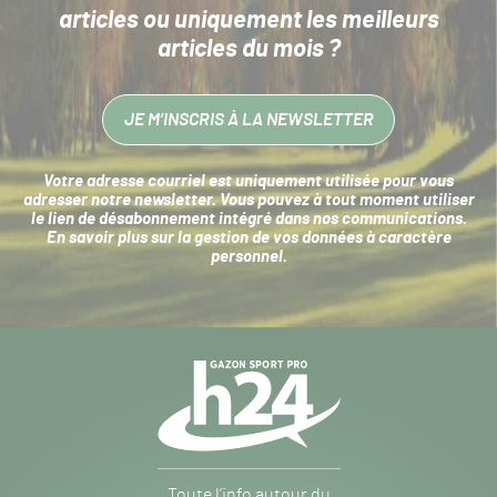
articles
ou uniquement les meilleurs
articles du mois ?
JE M’INSCRIS À LA NEWSLETTER
Votre adresse courriel est uniquement utilisée pour vous
adresser notre newsletter. Vous pouvez à tout moment utiliser
le lien de désabonnement intégré dans nos communications.
En savoir plus sur la
gestion de vos données à caractère
personnel
.
Navigation
secondaire
Gazon
Toute l’info autour du