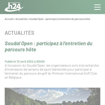
Panneau de gestion des cookies
Aller au contenu
Aller à la navigation
Toute
Navig
l’info
Vous
Accueil
>
Actualités
>
Soudal Open : participez à l'entretien du parcours hôte
êtes
du Gazon
ici :
Sport
CATÉGORIE :
ACTUALITÉS
Pro
Soudal Open : participez à l'entretien du
parcours hôte
Publié le 13 avril 2022 à 05h00
A l’occasion du Soudal Open, les organisateurs sont à la recherche
d’intendants de terrains de sport bénévoles pour participer à
l’entretien du parcours de golf du Rinkven International Golf Club
en Belgique.