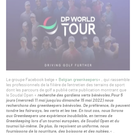
Le groupe Facebook belge «
Belgian greenkeepers
« , qui rassemble
les professionnels de la filière de l’entretien des terrains de sport
dont les parcours de golf a publié cette publication montrant que
le Soudal Open «
recherche des gardiens verts bénévoles.
Pour 5
jours (mercredi 11 mai jusqu’au dimanche 15 mai 2022) nous
recherchons des greenkeepers bénévoles. De préférence, ils peuvent
tondre les fairways, les verts et les tee. En tout cas, nous livrons
aux Greenkeepers une expérience inoubliable, en termes de
Greenkeeping lors d’un tournoi européen, de Soudal Open et du
tournoi lui-même. De plus, ils reçoivent un uniforme, nous
fournissons de la nourriture, des boissons et des nuitées.
« .