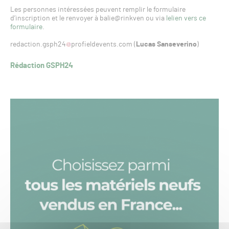
Les personnes intéressées peuvent remplir le formulaire
d’inscription et le renvoyer à balie@rinkven ou via
lelien vers ce
formulaire
.
redaction.gsph24
profieldevents.com (
Lucas Sanseverino
)
Rédaction GSPH24