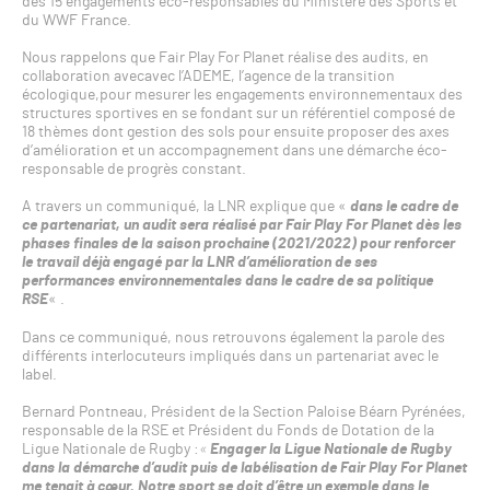
des 15 engagements éco-responsables du Ministère des Sports et
du WWF France.
Nous rappelons que Fair Play For Planet réalise des audits, en
collaboration avecavec l’ADEME, l’agence de la transition
écologique,pour mesurer les engagements environnementaux des
structures sportives en se fondant sur un référentiel composé de
18 thèmes dont gestion des sols pour ensuite proposer des axes
d’amélioration et un accompagnement dans une démarche éco-
responsable de progrès constant.
A travers un communiqué, la LNR explique que «
dans le cadre de
ce partenariat, un audit sera réalisé par Fair Play For Planet dès les
phases finales de la saison prochaine (2021/2022) pour renforcer
le travail déjà engagé par la LNR d’amélioration de ses
performances environnementales dans le cadre de sa politique
RSE
« .
Dans ce communiqué, nous retrouvons également la parole des
différents interlocuteurs impliqués dans un partenariat avec le
label.
Bernard Pontneau, Président de la Section Paloise Béarn Pyrénées,
responsable de la RSE et Président du Fonds de Dotation de la
Ligue Nationale de Rugby :
«
Engager la Ligue Nationale de Rugby
dans la démarche d’audit puis de labélisation de Fair Play For Planet
me tenait à cœur. Notre sport se doit d’être un exemple dans le