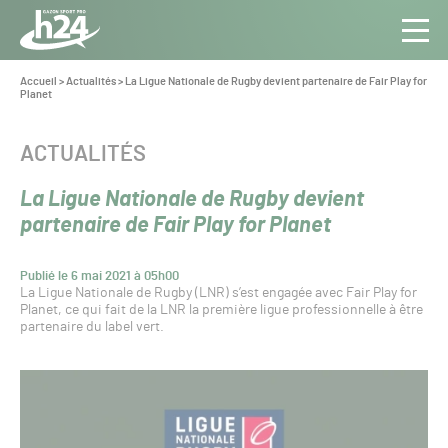
Panneau de gestion des cookies
Aller au contenu
Aller à la navigation
Toute
Navig
l’info
Vous
Accueil
>
Actualités
>
La Ligue Nationale de Rugby devient partenaire de Fair Play for
êtes
Planet
du Gazon
ici :
Sport
Pro
CATÉGORIE :
ACTUALITÉS
La Ligue Nationale de Rugby devient
partenaire de Fair Play for Planet
Publié le 6 mai 2021 à 05h00
La Ligue Nationale de Rugby (LNR) s’est engagée avec Fair Play for
Planet, ce qui fait de la LNR la première ligue professionnelle à être
partenaire du label vert.