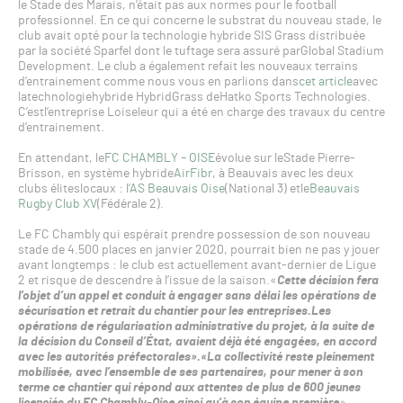
le Stade des Marais, n’était pas aux normes pour le football
professionnel. En ce qui concerne le substrat du nouveau stade, le
club avait opté pour la technologie hybride SIS Grass distribuée
par la société Sparfel dont le tuftage sera assuré parGlobal Stadium
Development. Le club a également refait les nouveaux terrains
d’entrainement comme nous vous en parlions dans
cet article
avec
latechnologiehybride HybridGrass deHatko Sports Technologies.
C’estl’entreprise Loiseleur qui a été en charge des travaux du centre
d’entrainement.
En attendant, le
FC CHAMBLY – OISE
évolue sur leStade Pierre-
Brisson, en système hybride
AirFibr
, à Beauvais avec les deux
clubs éliteslocaux : l’
AS Beauvais Oise
(National 3) etle
Beauvais
Rugby Club XV
(Fédérale 2).
Le FC Chambly qui espérait prendre possession de son nouveau
stade de 4.500 places en janvier 2020, pourrait bien ne pas y jouer
avant longtemps : le club est actuellement avant-dernier de Ligue
2 et risque de descendre à l’issue de la saison.«
Cette décision fera
l’objet d’un appel et conduit à engager sans délai les opérations de
sécurisation et retrait du chantier pour les entreprises.Les
opérations de régularisation administrative du projet, à la suite de
la décision du Conseil d’État, avaient déjà été engagées, en accord
avec les autorités préfectorales».«La collectivité reste pleinement
mobilisée, avec l’ensemble de ses partenaires, pour mener à son
terme ce chantier qui répond aux attentes de plus de 600 jeunes
licenciés du FC Chambly-Oise ainsi qu’à son équipe première
»,