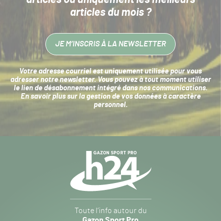
articles du mois ?
JE M’INSCRIS À LA NEWSLETTER
Votre adresse courriel est uniquement utilisée pour vous
adresser notre newsletter. Vous pouvez à tout moment utiliser
le lien de désabonnement intégré dans nos communications.
En savoir plus sur la
gestion de vos données à caractère
personnel
.
Navigation
secondaire
Gazon
Toute l’info autour du
Sport
Gazon Sport Pro