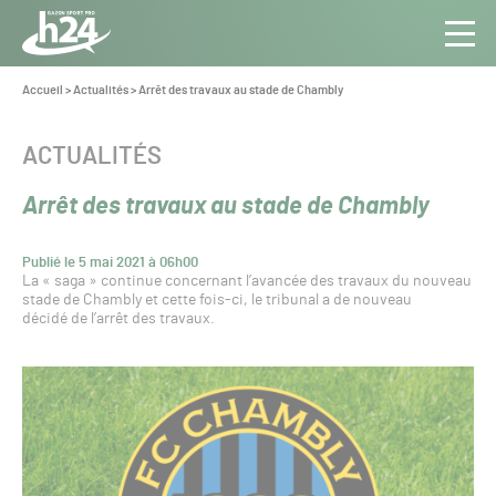
Panneau de gestion des cookies
Aller au contenu
Aller à la navigation
Toute
Navig
l’info
Vous
Accueil
>
Actualités
>
Arrêt des travaux au stade de Chambly
êtes
du Gazon
ici :
Sport
CATÉGORIE :
ACTUALITÉS
Pro
Arrêt des travaux au stade de Chambly
Publié le 5 mai 2021 à 06h00
La « saga » continue concernant l’avancée des travaux du nouveau
stade de Chambly et cette fois-ci, le tribunal a de nouveau
décidé de l’arrêt des travaux.