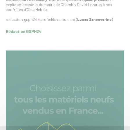
explique lecabinet du maire de Chambly David Lazarus à nos
confrères d’Oise Hebdo.
redaction.gsph24
profieldevents.com (
Lucas Sanseverino
)
Rédaction GSPH24