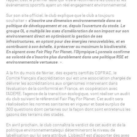
rappel, c’est le premier label qui vise à reconnaitre les clubs et les
évènements sportifs ayant un réel engagement environnemental.
Sur son site officiel, le club explique que le club a toujours
souhaiter «
s’inscrire une dimension environnementale dans sa
politique de développement et ce, depuis l’ouverture du stade. Le
groupe OL a multiplié les axes d’amélioration de son impact sur son
environnement direct en optimisant la gestion de ses
infrastructures, en optant pour des énergies renouvelables, et en
contribuant à son échelle, à préserver au maximum la biodiversité.
En signant avec Fair Play For Planet, l’Olympique Lyonnais confirme
sa volonté de s’inscrire plus durablement dans une politique RSE et
environnementale vertueuse
. ».
A la fin du mois de février, des experts certifiés COFRAC, le
Comité français d’accréditation qui est une association chargée de
délivrer les accréditations aux organismes intervenant dans
l’évaluation de la conformité en France, en coopération avec
l’ADEME, l’agence de la transition écologique, vont réaliser un audit
du club suivant le référentiel Fair Play For Planet. Cet audit sera
réaliséselon les normes sanitaires en vigueur et basé surplus de
300 questions dont certaines sur la façon dont sont entretenus les
gazons des terrains des stades.
En avril prochain, le club connaîtra le verdict de cet audit et de la
politique environnementalequi détermineront le niveau de
labellisation qui lui sera attribué. L’objectif est d’apporter des axes