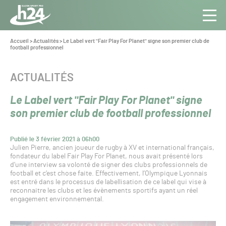
Panneau de gestion des cookies
Aller au contenu
Aller à la navigation
Toute
Navig
l’info
Vous
Accueil
>
Actualités
>
Le Label vert "Fair Play For Planet" signe son premier club de
êtes
football professionnel
du Gazon
ici :
Sport
Pro
CATÉGORIE :
ACTUALITÉS
Le Label vert "Fair Play For Planet" signe
son premier club de football professionnel
Publié le 3 février 2021 à 06h00
Julien Pierre, ancien joueur de rugby à XV et international français,
fondateur du label Fair Play For Planet, nous avait présenté lors
d’une interview sa volonté de signer des clubs professionnels de
football et c’est chose faite. Effectivement, l’Olympique Lyonnais
est entré dans le processus de labellisation de ce label qui vise à
reconnaitre les clubs et les évènements sportifs ayant un réel
engagement environnemental.