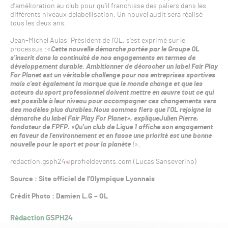
d’amélioration au club pour qu’il franchisse des paliers dans les
différents niveaux delabellisation. Un nouvel audit sera réalisé
tous les deux ans.
Jean-Michel Aulas, Président de l’OL, s’est exprimé sur le
processus :«
Cette nouvelle démarche portée par le Groupe OL
s’inscrit dans la continuité de nos engagements en termes de
développement durable. Ambitionner de décrocher un label Fair Play
For Planet est un véritable challenge pour nos entreprises sportives
mais c’est également la marque que le monde change et que les
acteurs du sport professionnel doivent mettre en œuvre tout ce qui
est possible à leur niveau pour accompagner ces changements vers
des modèles plus durables.Nous sommes fiers que l’OL rejoigne la
démarche du label Fair Play For Planet», expliqueJulien Pierre,
fondateur de FPFP. «Qu’un club de Ligue 1 affiche son engagement
en faveur de l’environnement et en fasse une priorité est une bonne
nouvelle pour le sport et pour la planète
!».
redaction.gsph24
profieldevents.com (Lucas Sanseverino)
Source : Site officiel de l’Olympique Lyonnais
Crédit Photo : Damien L.G – OL
Rédaction GSPH24