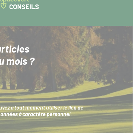
CONSEILS
rticles
u mois ?
ez à tout moment utiliser le lien de
données à caractère personnel
.