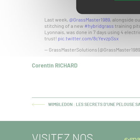
Last week,
@GrassMaster1989
, alongside o
stitching of a new
#hybridgrass
training pit
Lyonnais, was done in 7 days using 4 elect
trust!
pic.twitter.com/8cYevzpSsx
— GrassMasterSolutions (@GrassMaster198
Corentin RICHARD
WIMBLEDON : LES SECRETS D’UNE PELOUSE S
ARTICLE
PRÉCÉDENT :
VISITEZ NOS