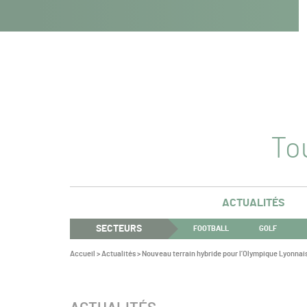
Navigation
Panneau de gestion des cookies
Aller au contenu
Aller à la navigation
principale
Tou
ACTUALITÉS
SECTEURS
FOOTBALL
GOLF
Vous
Accueil
>
Actualités
>
Nouveau terrain hybride pour l’Olympique Lyonnai
êtes
ici :