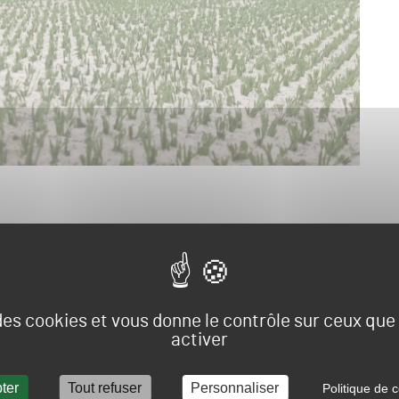
is ! Après celui installé au Groupama Stadium en 2017 et
entraînement, un troisième terrain hybride a vu le jour au
assMaster Solutions sur ses réseaux sociaux.
 des cookies et vous donne le contrôle sur ceux qu
rts, ont eu lieu lors de la semaine 27 et le projet a été
activer
es GrassMaster Gen-5 déployées. Les joueurs de l’OL ont
is en stage au Pays-Bas du 9 au 18 juillet avant d’affronter
ter
Tout refuser
Personnaliser
Politique de c