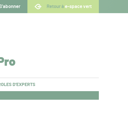
S’abonner
Retour à
e-space vert
Pro
OLES D’EXPERTS