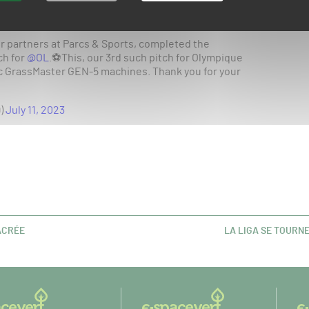
ur partners at Parcs & Sports, completed the
ch for
@OL
.⚽️This, our 3rd such pitch for Olympique
ric GrassMaster GEN-5 machines. Thank you for your
9)
July 11, 2023
ACRÉE
LA LIGA SE TOURN
ARTICLE
SUIVANT :