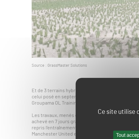
Source : GrassMaster Solutions
Et de 3 terrains hybrides pour l’Olympique Lyonna
celui posé en septembre/octobre 2018 au centre d’
Groupama OL Training Center, comme le révèle Gr
Ce site utilise
Les travaux, menés en partenariat avec Parcs & Spo
achevé en 7 jours grâce aux 4 machines électriqu
repris l’entraînement le jeudi 6 juillet et sont part
Manchester United en Ecosse le 19 juillet.
Tout accep