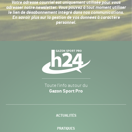
Votre adresse courriel est uniquement utilisée pour vous
adresser notre newsletter. Vous pouvez à tout moment utiliser
le lien de désabonnement intégré dans nos communications.
En savoir plus sur la
gestion de vos données à caractère
personnel
.
Navigation
secondaire
Gazon
Toute l’info autour du
Sport
Gazon Sport Pro
Pro
H24
-
ACTUALITÉS
PRATIQUES