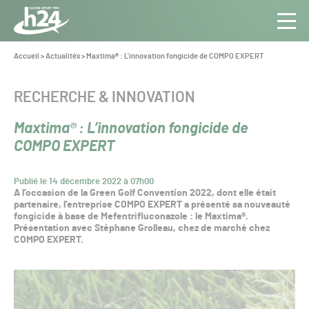
Panneau de gestion des cookies
Aller au contenu
Aller à la navigation
Toute
Navig
l’info
Vous
Accueil
>
Actualités
>
Maxtima® : L’innovation fongicide de COMPO EXPERT
êtes
du Gazon
ici :
Sport
CATÉGORIE :
RECHERCHE & INNOVATION
Pro
Maxtima® : L’innovation fongicide de
COMPO EXPERT
Publié le 14 décembre 2022 à 07h00
A l’occasion de la Green Golf Convention 2022, dont elle était
partenaire, l’entreprise COMPO EXPERT a présenté sa nouveauté
fongicide à base de Mefentrifluconazole : le Maxtima®.
Présentation avec Stéphane Grolleau, chez de marché chez
COMPO EXPERT.