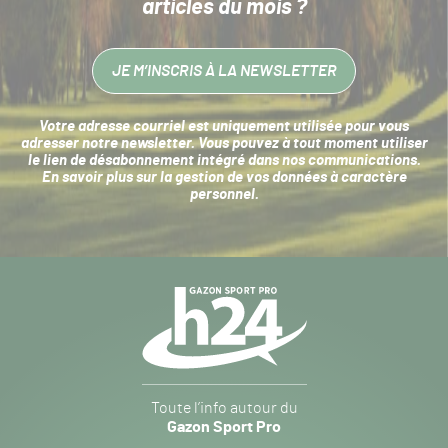
articles du mois ?
JE M’INSCRIS À LA NEWSLETTER
Votre adresse courriel est uniquement utilisée pour vous
adresser notre newsletter. Vous pouvez à tout moment utiliser
le lien de désabonnement intégré dans nos communications.
En savoir plus sur la
gestion de vos données à caractère
personnel
.
Navigation
secondaire
Gazon
Toute l’info autour du
Sport
Gazon Sport Pro
Pro