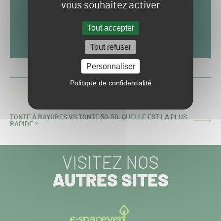
vous souhaitez activer
Tout accepter
Tout refuser
Personnaliser
Politique de confidentialité
JOURNÉE TECHNIQUE SFG : LE REPLAY DES TABLES
ARTICLE
RONDES
PRÉCÉDENT :
TONTE À RAYURES VS TONTE 50-50, QUELLE EST LA PLUS
ARTICLE
RAPIDE ?
SUIVANT :
VISITEZ NOS
AUTRES SITES