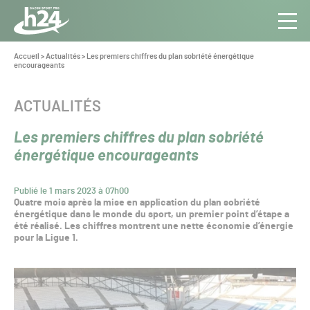
Panneau de gestion des cookies
Aller au contenu
Aller à la navigation
Toute
Navig
l’info
Vous
Accueil
>
Actualités
>
Les premiers chiffres du plan sobriété énergétique
êtes
encourageants
du Gazon
ici :
Sport
Pro
CATÉGORIE :
ACTUALITÉS
Les premiers chiffres du plan sobriété
énergétique encourageants
Publié le 1 mars 2023 à 07h00
Quatre mois après la mise en application du plan sobriété
énergétique dans le monde du sport, un premier point d’étape a
été réalisé. Les chiffres montrent une nette économie d’énergie
pour la Ligue 1.