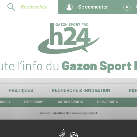
Rechercher
Se connecter
te l’info du
Gazon Sport 
PRATIQUES
RECHERCHE & INNOVATION
PAR
RUGBY
HIPPODROME
AUTRES SPORTS
TOUS SPORTS
Vous
Accueil
>
Redirection vers e-spacevert
êtes
ici :
Redirection vers e-spacevert