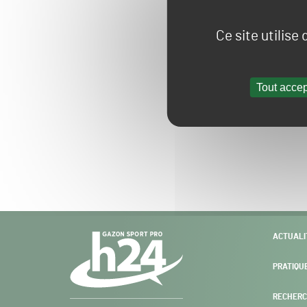
Ce site utilise
Tout accep
Navigation
ACTUALI
secondaire
PRATIQU
RECHERC
Gazon