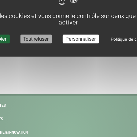
Vous allez être redirigé sur le site e-spacevert.
 des cookies et vous donne le contrôle sur ceux qu
activer
ter
Tout refuser
Personnaliser
Politique de c
POURSUIVRE VERS E-SPACEVERT BY SALONVERT
TÉS
ES
HE & INNOVATION