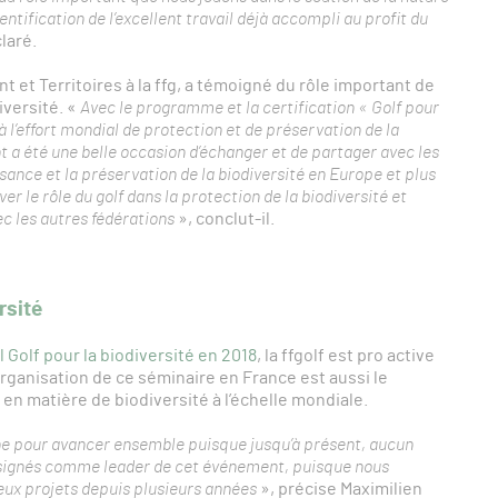
identification de l’excellent travail déjà accompli au profit du
claré.
 et Territoires à la ffg, a témoigné du rôle important de
iversité. «
Avec le programme et la certification « Golf pour
 à l’effort mondial de protection et de préservation de la
t a été une belle occasion d’échanger et de partager avec les
ssance et la préservation de la biodiversité en Europe et plus
 le rôle du golf dans la protection de la biodiversité et
c les autres fédérations
», conclut-il.
rsité
l Golf pour la biodiversité en 2018
, la ffgolf est pro active
ganisation de ce séminaire en France est aussi le
 en matière de biodiversité à l’échelle mondiale.
e pour avancer ensemble puisque jusqu’à présent, aucun
désignés comme leader de cet événement, puisque nous
eux projets depuis plusieurs années
», précise Maximilien