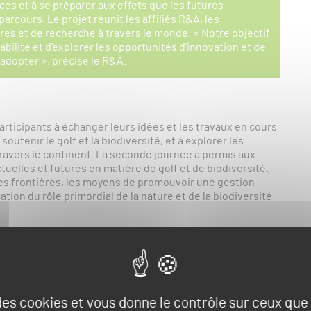
urces et à se préparer aux effets que les futures
arcours. Le projet réunit les affiliés R&A, les
ires et de recherche à travers le monde. « Notre objectif
abilité et d’explorer les opportunités d’innovation et de
 adopter », précise le R&A.
articipants à échanger leurs idées et les travaux en cours
utenir le golf et la biodiversité, et à explorer les
travers le continent. La seconde journée a permis aux
tuelles et futures en matière de golf et de biodiversité.
à des frontières, les moyens de promouvoir une gestion
tion du rôle primordial de la nature et de la biodiversité
 des cookies et vous donne le contrôle sur ceux qu