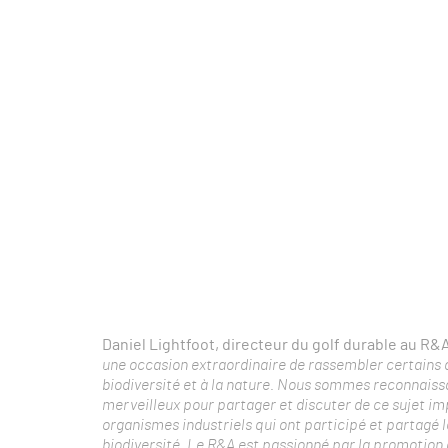
Daniel Lightfoot, directeur du golf durable au R&A
une occasion extraordinaire de rassembler certains d
biodiversité et à la nature. Nous sommes reconnaissant
merveilleux pour partager et discuter de ce sujet imp
organismes industriels qui ont participé et partagé le
biodiversité. Le R&A est passionné par la promotion 