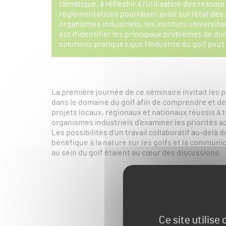
climatique, à réfléchir à l’utilisation des resso
réglementations pourraient avoir sur l’état des p
organismes industriels, les instituts universita
est d’identifier les principaux problèmes de dur
solutions pratiques que l’industrie du golf peut
La première journée de ce séminaire invitait les p
dans le domaine du golf afin de comprendre et de so
projets locaux, régionaux et nationaux réussis à 
organismes industriels d’examiner les priorités ac
Les possibilités d’un travail collaboratif au-del
bénéfique à la nature sur les golfs et la communica
au sein du golf étaient au cœur des discussions.
Ce site utilise