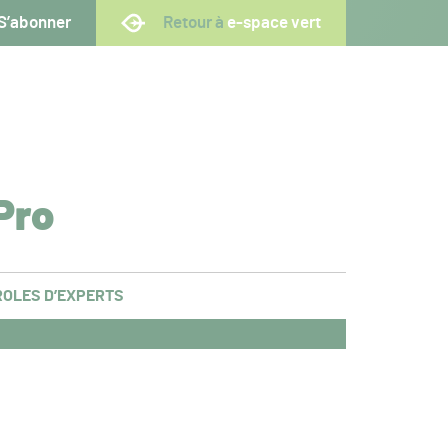
S’abonner
Retour à
e-space vert
Pro
OLES D’EXPERTS