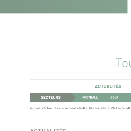
Navigation
Panneau de gestion des cookies
Aller au contenu
Aller à la navigation
principale
Tou
ACTUALITÉS
SECTEURS
FOOTBALL
GOLF
Vous
Accueil
>
Actualités
>
Le séminaire Golf et biodiversité du R&A se tenait
êtes
ici :