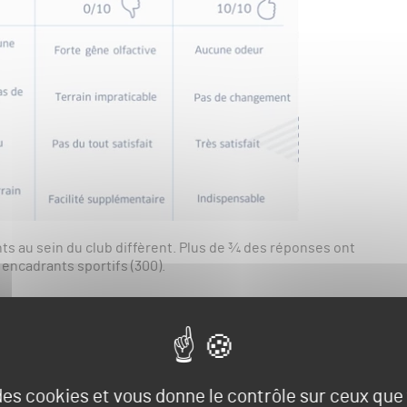
ts au sein du club diffèrent. Plus de ¾ des réponses ont
 encadrants sportifs (300).
bserver une polarisation des terrains synthétique par 3
ytan (139). La très grande majorité des 1144 terrains
 des cookies et vous donne le contrôle sur ceux qu