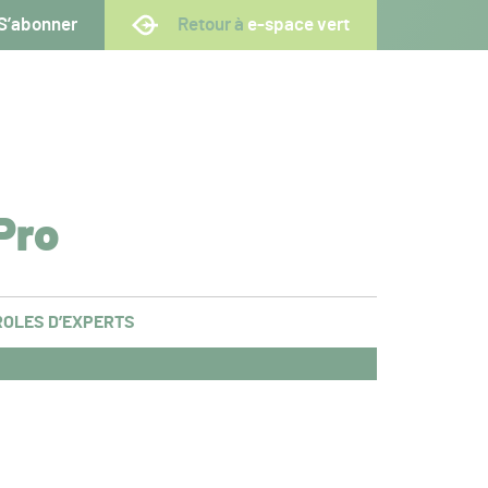
S’abonner
Retour à
e-space vert
Pro
OLES D’EXPERTS