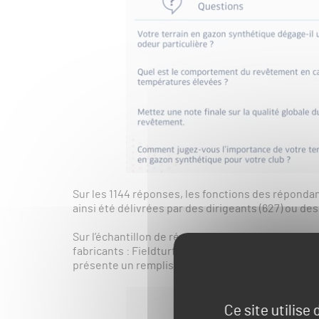
Sur les 1144 réponses, les fonctions des répondan
ainsi été délivrées par des dirigeants (627) ou des
Sur l’échantillon de réponses, il est possible d’o
fabricants : Fieldturf (398), Eurofield (232) et Pol
présente un remplissage SBR (831).
Ce site utilise