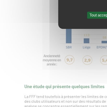
Tout accep
Une étude qui présente quelques limites
La FFF tend toutefois à présenter les limites de 
des clubs utilisateurs et non sur des résultats 
analyse se concentre essentiellement sur les remp