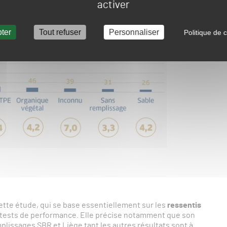
activer
ter
Tout refuser
Personnaliser
Politique de c
cette étude, qui se base essentiellement sur les
ressentis
de tests de performance. Elle précise notamment que son
lissages SBR et Liège tant les autres résultats sont à