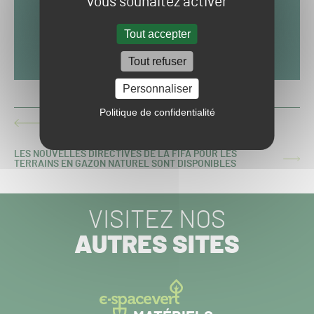
vous souhaitez activer
Tout accepter
Tout refuser
Personnaliser
Politique de confidentialité
AURILLAC : PELOUSE GELÉE, MATCH REPORTÉ
ARTICLE
PRÉCÉDENT :
LES NOUVELLES DIRECTIVES DE LA FIFA POUR LES
ARTICLE
TERRAINS EN GAZON NATUREL SONT DISPONIBLES
SUIVANT :
VISITEZ NOS
AUTRES SITES