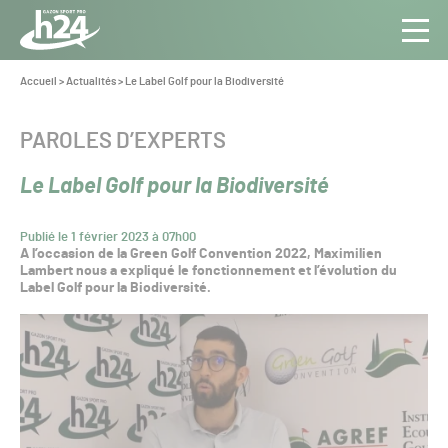
Panneau de gestion des cookies
Aller au contenu
Aller à la navigation
Toute
Navig
l’info
Vous
Accueil
>
Actualités
>
Le Label Golf pour la Biodiversité
êtes
du Gazon
ici :
Sport
CATÉGORIE :
PAROLES D’EXPERTS
Pro
Le Label Golf pour la Biodiversité
Publié le 1 février 2023 à 07h00
A l’occasion de la Green Golf Convention 2022, Maximilien
Lambert nous a expliqué le fonctionnement et l’évolution du
Label Golf pour la Biodiversité.