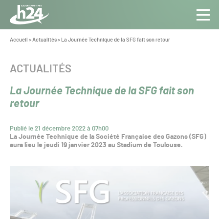
Panneau de gestion des cookies
Aller au contenu
Aller à la navigation
Toute
Navig
l’info
Vous
Accueil
>
Actualités
>
La Journée Technique de la SFG fait son retour
êtes
du Gazon
ici :
Sport
CATÉGORIE :
ACTUALITÉS
Pro
La Journée Technique de la SFG fait son
retour
Publié le 21 décembre 2022 à 07h00
La Journée Technique de la Société Française des Gazons (SFG)
aura lieu le jeudi 19 janvier 2023 au Stadium de Toulouse.