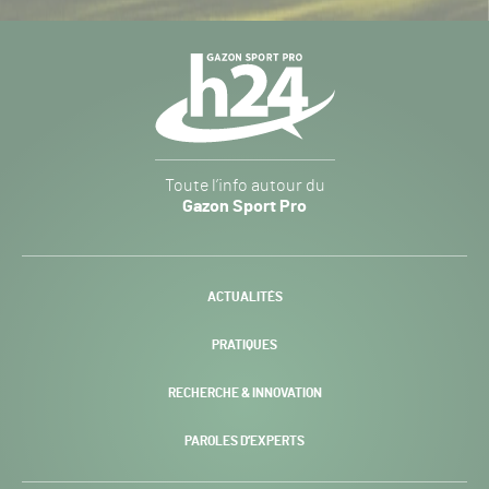
Navigation
secondaire
Gazon
Toute l’info autour du
Sport
Gazon Sport Pro
Pro
H24
-
ACTUALITÉS
PRATIQUES
RECHERCHE & INNOVATION
PAROLES D’EXPERTS