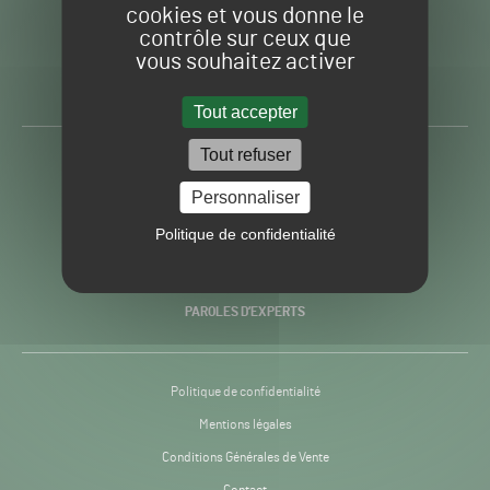
cookies et vous donne le
contrôle sur ceux que
Gazon
Toute l’info autour du
vous souhaitez activer
Sport
Gazon Sport Pro
Pro
H24
Tout accepter
-
Tout refuser
ACTUALITÉS
Personnaliser
PRATIQUES
Politique de confidentialité
RECHERCHE & INNOVATION
PAROLES D’EXPERTS
Politique de confidentialité
Mentions légales
Conditions Générales de Vente