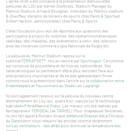
L’après-midi a été consacré à la présentation desnouvelles
pelouses du LOU par Adrien Desfonds, Stadium Manager du
Matmut Stadium,Arnaud Bovagnet, intendant du Matmut stadium
& chauffeur d’engins de terrains de sports chez
Parcs & Sports
et
Robert Vachon, administrateur chez Parcs & Sports.
C’était l’occasion pour eux de répondre aux questions des
participants à propos du substrat, des opérationsmécaniques
réalisées, des maladies, des événements à venir, des relations
avec les instances comme la Ligue Nationale de Rugby etc.
La pelouse du Matmut Stadium repose sur le
substrat
TERRAFOOT®
, mis en oeuvre par
Sportingsol
. Ce substrat
est composé de pouzzolane et de scories carbonifères. Ses
caractéristiques lui permettent d’être plus résistant face aux
précipitations importantes et de ne pas gelerpendant l’hiver
comme nous le présentions dans l’article sur
la collaboration entre
Greenkeepers et Fauconniers au Stade Leo Lagrange
.
Ils sont également revenus sur la pelouse du nouveau centre
d’entraînement du Lou qui, quant à lui, repose sur la technologie
hybride
AirFibr
de
Natural Grass
. Les travaux ont été réalisés par
l’entrepreneur
TERIDEAL (ex TARVEL)
. Pour chapeauter l’entretien,
ils ont fait appel à Romain Giraud de
Natural Grass
et de
La Clinique
du Gazon
dont nous relayons les articles comme récemment
sur
Les ventilateurs : des alliés pour diminuer la température des
gazons
.