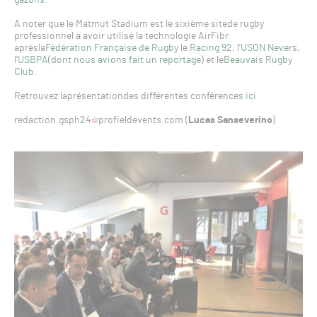
A noter que le Matmut Stadium est le sixième sitede rugby
professionnel a avoir utilisé la technologie AirFibr
aprèsla
Fédération Française de Rugby
le
Racing 92
, l’
USON Nevers
,
l’
USBPA
(
dont nous avions fait un reportage
) et le
Beauvais Rugby
Club
.
Retrouvez laprésentationdes différentes conférences
ici
redaction.gsph24
profieldevents.com (
Lucas Sanseverino
)