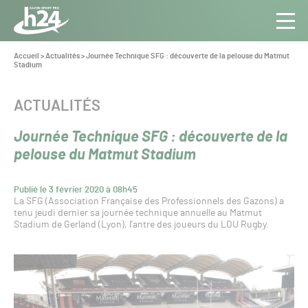
Panneau de gestion des cookies
Aller au contenu
Aller à la navigation
Toute
Navig
l’info
Vous
Accueil
>
Actualités
>
Journée Technique SFG : découverte de la pelouse du Matmut
êtes
Stadium
du Gazon
ici :
Sport
Pro
CATÉGORIE :
ACTUALITÉS
Journée Technique SFG : découverte de la
pelouse du Matmut Stadium
Publié le 3 février 2020 à 08h45
La SFG (Association Française des Professionnels des Gazons) a
tenu jeudi dernier sa journée technique annuelle au Matmut
Stadium de Gerland (Lyon), l’antre des joueurs du LOU Rugby.