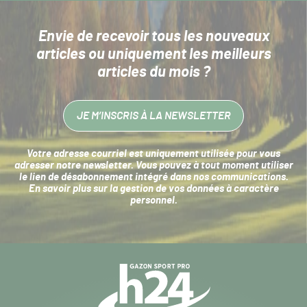
Envie de recevoir tous les nouveaux
articles
ou uniquement les meilleurs
articles du mois ?
JE M’INSCRIS À LA NEWSLETTER
Votre adresse courriel est uniquement utilisée pour vous
adresser notre newsletter. Vous pouvez à tout moment utiliser
le lien de désabonnement intégré dans nos communications.
En savoir plus sur la
gestion de vos données à caractère
personnel
.
Navigation
secondaire