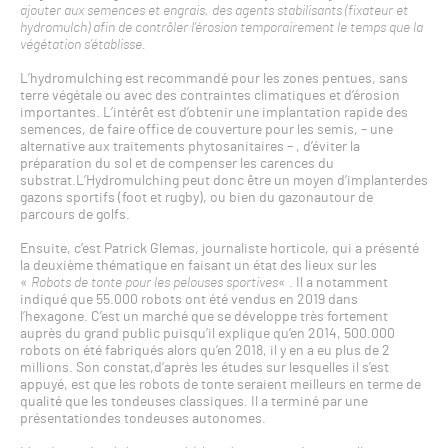
ajouter aux semences et engrais, des agents stabilisants (fixateur et
hydromulch) afin de contrôler l’érosion temporairement le temps que la
végétation s’établisse.
L’hydromulching est recommandé pour les zones pentues, sans
terre végétale ou avec des contraintes climatiques et d’érosion
importantes. L’intérêt est d’obtenir une implantation rapide des
semences, de faire office de couverture pour les semis, – une
alternative aux traitements phytosanitaires – , d’éviter la
préparation du sol et de compenser les carences du
substrat.L’Hydromulching peut donc être un moyen d’implanterdes
gazons sportifs (foot et rugby), ou bien du gazonautour de
parcours de golfs.
Ensuite, c’est Patrick Glemas, journaliste horticole, qui a présenté
la deuxième thématique en faisant un état des lieux sur les
«
Robots de tonte pour les pelouses sportives
« . Il a notamment
indiqué que 55.000 robots ont été vendus en 2019 dans
l’hexagone. C’est un marché que se développe très fortement
auprès du grand public puisqu’il explique qu’en 2014, 500.000
robots on été fabriqués alors qu’en 2018, il y en a eu plus de 2
millions. Son constat,d’après les études sur lesquelles il s’est
appuyé, est que les robots de tonte seraient meilleurs en terme de
qualité que les tondeuses classiques. Il a terminé par une
présentationdes tondeuses autonomes.