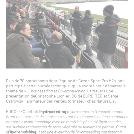
Plus de 70 participants dont l’équipe de Gazon Sport Pro H24,ont
participé à cette journée technique, qui a abordé pour démarrer le
thème de »
L’Hydroseeding et l’Hydromulching
» à travers une
présentation deChristophe Lignier, DG de
EURO-TEC
et Serge
Ostrowski, animateur des ventes/formateur chez Natura’Lis.
EURO-TEC définit
l’hydroseeding
(hydro semis en français) comme
étant une méthode de semis consistant à mélanger à de l’eau semences
et engrais avant épandage avec un matériel spécialisé (hydroseeder)
sur surface recouvertes de terre végétale ou faiblement pentue. Quant
à
l’hydromulching
, c’est une évolution de l’hydroseeding consistant à