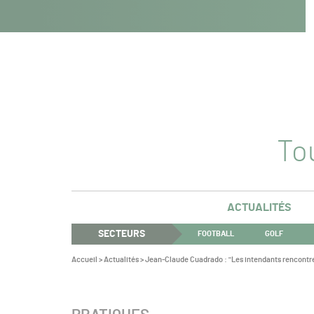
Navigation
Panneau de gestion des cookies
Aller au contenu
Aller à la navigation
principale
Tou
ACTUALITÉS
SECTEURS
FOOTBALL
GOLF
Vous
Accueil
>
Actualités
>
Jean-Claude Cuadrado : "Les intendants rencontre
êtes
ici :