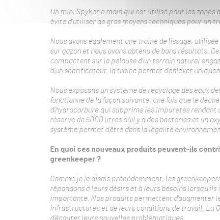
Un mini Spyker a main qui est utilisé pour les zones 
évite d’utiliser de gros moyens techniques pour un tr
Nous avons également une traine de lissage, utilisée 
sur gazon et nous avons obtenu de bons résultats. Ce
compactent sur la pelouse d’un terrain naturel enga
d’un scarificateur, la traine permet d’enlever unique
Nous exposons un système de recyclage des eaux dest
fonctionne de la façon suivante, une fois que le déche
d’hydrocarbure qui supprime les impuretés rendant u
réserve de 5000 litres oùil y a des bactéries et un o
système permet d’être dans la légalité environnement
En quoi ces nouveaux produits peuvent-ils contr
greenkeeper ?
Comme je le disais précédemment, les greenkeepers
répondons à leurs désirs et à leurs besoins lorsqu’ils
importante. Nos produits permettent d’augmenter leur
infrastructures et de leurs conditions de travail. La
d’écouter leurs nouvelles problématiques.