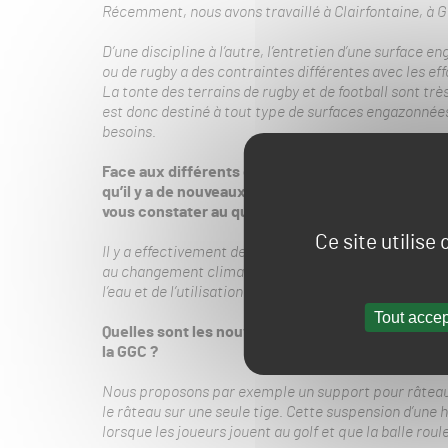
Récemment, nous avons travaillé à Clairfontaine, à 
D’une discipline à l’autre, l’entretien d’une surface 
ou de rugby a des contraintes différentes avec les effo
La tonte des terrains de rugby et de football sont trè
est donc destiné à tout type de surfaces engazonnées 
besoins.
Face aux différents changements
(réglementati
qu’il y a de nouveaux comportements d’intendant
vous constater au quotidien dans les pratiques de
Ce site utilise
Il y a effectivement de nouveaux comportements qui
au changement climatique et cela pose d’importants 
l’eau et de l’utilisation de certains produits.
Tout accep
Quelles sont les nouveautés éventuelles pour 201
la GGC ?
Nous proposons par exemple un support pour râteau
le râteau sur une seule tige. Cette suspension d’une
lorsque les joueurs jouent au golf et que la balle rou