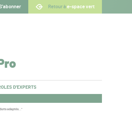
S’abonner
Retour à
e-space vert
Pro
OLES D’EXPERTS
oduits adaptés…"