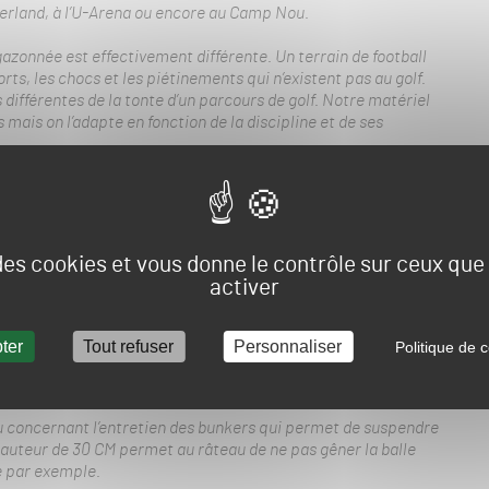
Gerland, à l’U-Arena ou encore au Camp Nou.
engazonnée est effectivement différente. Un terrain de football
rts, les chocs et les piétinements qui n’existent pas au golf.
s différentes de la tonte d’un parcours de golf. Notre matériel
mais on l’adapte en fonction de la discipline et de ses
on
des produits phytos, des règles du golf, etc.)
, est ce
s qui émergent ? Quelles évolutions notoires pouvez-
s intendants dans l’entretien d’un golf ?
 des cookies et vous donne le contrôle sur ceux qu
 émergent, les intendants sont conscients du phénomène lié
activer
problèmes surtout au niveau financier avec la gestion de
ter
Tout refuser
Personnaliser
Politique de c
9 et quel produits phares présentez-vous à l’occasion de
 concernant l’entretien des bunkers qui permet de suspendre
 hauteur de 30 CM permet au râteau de ne pas gêner la balle
le par exemple.