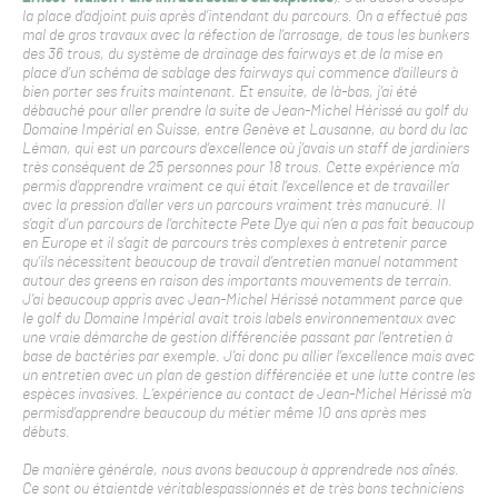
la place d’adjoint puis après d’intendant du parcours. On a effectué pas
mal de gros travaux avec la réfection de l’arrosage, de tous les bunkers
des 36 trous, du système de drainage des fairways et de la mise en
place d’un schéma de sablage des fairways qui commence d’ailleurs à
bien porter ses fruits maintenant. Et ensuite, de là-bas, j’ai été
débauché pour aller prendre la suite de Jean-Michel Hérissé au golf du
Domaine Impérial en Suisse, entre Genève et Lausanne, au bord du lac
Léman, qui est un parcours d’excellence où j’avais un staff de jardiniers
très conséquent de 25 personnes pour 18 trous. Cette expérience m’a
permis d’apprendre vraiment ce qui était l’excellence et de travailler
avec la pression d’aller vers un parcours vraiment très manucuré. Il
s’agit d’un parcours de l’architecte Pete Dye qui n’en a pas fait beaucoup
en Europe et il s’agit de parcours très complexes à entretenir parce
qu’ils nécessitent beaucoup de travail d’entretien manuel notamment
autour des greens en raison des importants mouvements de terrain.
J’ai beaucoup appris avec Jean-Michel Hérissé notamment parce que
le golf du Domaine Impérial avait trois labels environnementaux avec
une vraie démarche de gestion différenciée passant par l’entretien à
base de bactéries par exemple. J’ai donc pu allier l’excellence mais avec
un entretien avec un plan de gestion différenciée et une lutte contre les
espèces invasives. L’expérience au contact de Jean-Michel Hérissé m’a
permisd’apprendre beaucoup du métier même 10 ans après mes
débuts.
De manière générale, nous avons beaucoup à apprendrede nos aînés.
Ce sont ou étaientde véritablespassionnés et de très bons techniciens