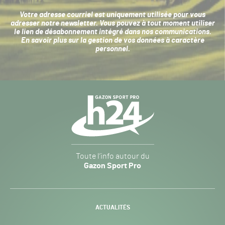
Votre adresse courriel est uniquement utilisée pour vous
adresser notre newsletter. Vous pouvez à tout moment utiliser
le lien de désabonnement intégré dans nos communications.
En savoir plus sur la
gestion de vos données à caractère
personnel
.
Navigation
secondaire
Gazon
Toute l’info autour du
Sport
Gazon Sport Pro
Pro
H24
-
ACTUALITÉS