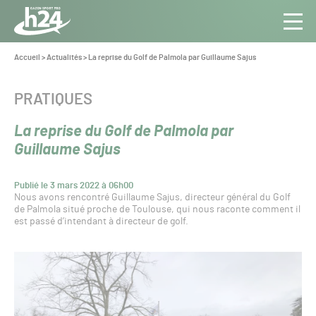
Panneau de gestion des cookies
Aller au contenu
Aller à la navigation
Toute
Navig
l’info
Vous
Accueil
>
Actualités
>
La reprise du Golf de Palmola par Guillaume Sajus
êtes
du Gazon
ici :
Sport
CATÉGORIE :
PRATIQUES
Pro
La reprise du Golf de Palmola par
Guillaume Sajus
Publié le 3 mars 2022 à 06h00
Nous avons rencontré Guillaume Sajus, directeur général du Golf
de Palmola situé proche de Toulouse, qui nous raconte comment il
est passé d’intendant à directeur de golf.