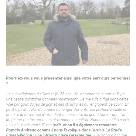
Pourriez-vous vous présenter ainsi que votre parcours personnel
?
Je suis originaire du Gers et j’ai 38 ans. J’ai commencé le métier il y a
une petite quinzaine d’années maintenant. Je me suis dirigé dans cette
voie par goût du jeu de golf et des structures qui englobent ce sport. Et,
petit à petit, cela m’a amené àchanger d’orientation professionnelle et
de faire la formation d’intendant de parcours de golf à Dunkerque. De
là, j’ai fait ma formation en alternance au golf de Bondues de 36 trous à
Lille où j’y suis resté 10 ans (
ndlr. et où il a également rencontré
Romain Andreac comme il nous l’explique dans l’article
Le Stade
Ernest-Wallon : une infrastructure surexploitée
). J’ai d’abord occupé