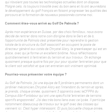
qui n’avaient pas toutes les technologies actuelles dont on dispose.
Malgré cela, ils toujours travaillé avec du bon sens et ils ont œuvrédans
le développement du golf français en faisant progresser les qualités des
parcours et la formation de nouveaux passionnés comme moi.
Comment êtes-vous arrivé au Golf De Palmola ?
Après mon expérience en Suisse, par des choix familiaux, nous avons
décidé de rentrer dans notre coin d’origine dans le Gers et de à,
l’opportunité de Palmola s’est présentée pour reprendre la gestion
totale de la structure du Golf associatif en occupant le poste de
directeur général aux cotés de Chrystel Alary, le greenkeeper qui est en
place, avec qui je forme un excellent binôme. Nous réfléchissons
quotidiennement à l’entretien du terrain et aux travaux. On échange
quasiment presque quatre fois par jour pour ajuster l’entretien pour que
le client soit satisfait et que cet entretien soit vraiment optimisé.
Pourriez-vous présenter votre équipe ?
Au Golf de Palmola, j’ai une équipe de 5 jardiniers permanents dont un
jardinier mécanicien,Chrystel Alary est l’intendant du terrain et après,
je prends, chaque année, quasiment 3 apprentis avec leCFPPA du
Campus Albi-Fonlabour qui ont une spécificité “entretien de terrains
sportifs engazonnés”. J’ai des très bons liens avec ce lycée. Il participe
notamment àbeaucoup de travaux sur le golf avec des classes qui
viennent ici. C’est hyper intéressant. Et puis j’accueille chaque année,