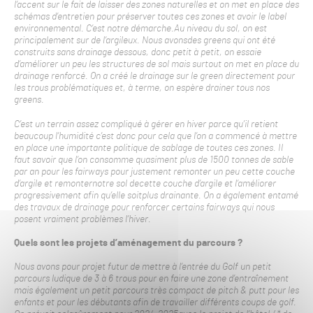
l’accent sur le fait de laisser des zones naturelles et on met en place des
schémas d’entretien pour préserver toutes ces zones et avoir le label
environnemental. C’est notre démarche.Au niveau du sol, on est
principalement sur de l’argileux. Nous avonsdes greens qui ont été
construits sans drainage dessous, donc petit à petit, on essaie
d’améliorer un peu les structures de sol mais surtout on met en place du
drainage renforcé. On a créé le drainage sur le green directement pour
les trous problématiques et, à terme, on espère drainer tous nos
greens.
C’est un terrain assez compliqué à gérer en hiver parce qu’il retient
beaucoup l’humidité c’est donc pour cela que l’on a commencé à mettre
en place une importante politique de sablage de toutes ces zones. Il
faut savoir que l’on consomme quasiment plus de 1500 tonnes de sable
par an pour les fairways pour justement remonter un peu cette couche
d’argile et remonter
notre sol de
cette couche d’argile et l’
améliorer
progressivement afin qu’elle soit
plus drainante. On a également entamé
des travaux de drainage pour renforcer certains fairways qui nous
posent vraiment problèmes l’hiver.
Quels sont les projets d’aménagement du parcours ?
Nous avons pour projet futur de mettre à l’entrée du Golf un petit
parcours ludique de 3 à 6 trous pour en faire une zone d’entraînement
mais également un petit parcours très compact de pitch & putt pour les
enfants et pour les débutants afin de travailler différents coups de golf.