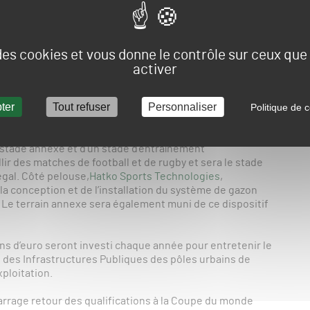
 des cookies et vous donne le contrôle sur ceux qu
activer
ébut d’année, le Sénégal a inauguré quelques semaines
tade : le Stade Olympique de Diamniadio. C’estl’entreprise
ter
Tout refuser
Personnaliser
Politique de c
ntant d’environ 230 000 millions d’euro. Elle est
rena.
 stade annexe et d’un stade d’entraînement
ir des matches de football et de rugby et sera le stade
égal. Côté pelouse,
Hatko Sports Technologies
,
 la conception et de l’installation du système de gazon
 Le terrain annexe sera également muni de ce dispositif
ns d’euro seront investi chaque année pour entretenir le
on des Infrastructures Publiques des pôles urbains de
xploitation.
barrage retour des qualifications à la Coupe du monde