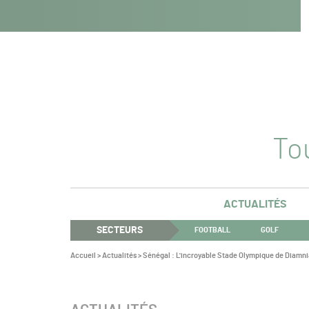
Navigation
Panneau de gestion des cookies
Aller au contenu
Aller à la navigation
principale
Tou
ACTUALITÉS
SECTEURS
FOOTBALL
GOLF
Vous
Accueil
>
Actualités
>
Sénégal : L'incroyable Stade Olympique de Diamni
êtes
ici :