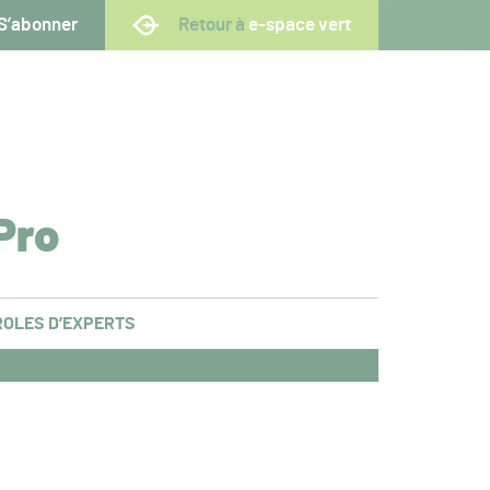
S’abonner
Retour à
e-space vert
Pro
OLES D’EXPERTS