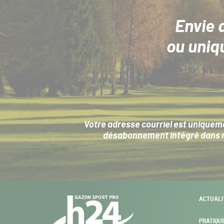
Envie 
ou uniq
Votre adresse courriel est uniqueme
désabonnement intégré dans no
Navigation
ACTUALI
secondaire
PRATIQU