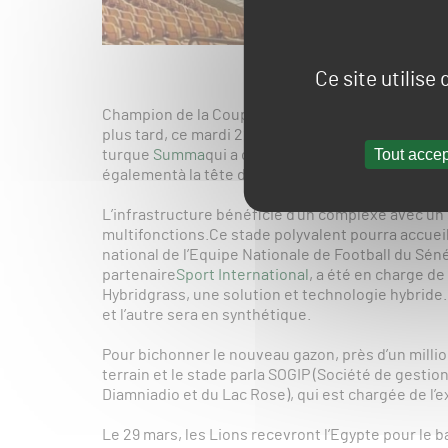
Ce site utilise
Champion de la Coupe d’Afrique des Nations en d
plus tard, ce mardi 22 février 2022, son nouveau s
Tout accep
turque
Summa
qui a construit le stade pour un mo
égalementà la tête de la réalisation de la Dakar A
L’infrastructure bénéficie d’un complexe avec un
multifonctions.Ce stade polyvalent pourra accueill
national de l’Equipe Nationale de Football du Sén
partenaire
Sport International
, a été en charge de
Hybridgrass, une solution et technologie hybride.
et l’autre sera en synthétique.
Pour bichonner le nouveau gazon, près d’un millio
terrain et le stade parla SOGIP (Société de gesti
Diamniadio et du Lac Rose), qui est chargée de l’e
Le 29 mars, les Lions recevront l’Egypte pour le 