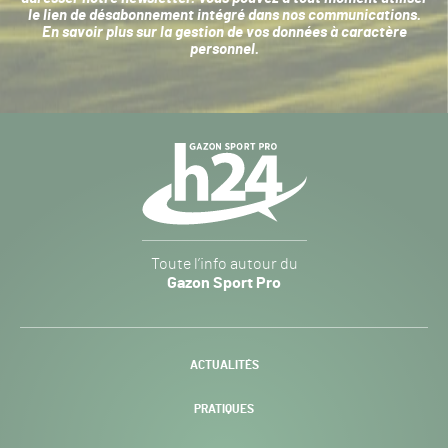
le lien de désabonnement intégré dans nos communications.
En savoir plus sur la
gestion de vos données à caractère
personnel
.
Navigation
secondaire
Gazon
Toute l’info autour du
Sport
Gazon Sport Pro
Pro
H24
-
ACTUALITÉS
PRATIQUES