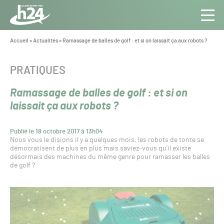
Panneau de gestion des cookies
Aller au contenu
Aller à la navigation
Toute
Navig
l’info
Vous
Accueil
>
Actualités
>
Ramassage de balles de golf : et si on laissait ça aux robots ?
êtes
du Gazon
ici :
Sport
CATÉGORIE :
PRATIQUES
Pro
Ramassage de balles de golf : et si on
laissait ça aux robots ?
Publié le 18 octobre 2017 à 13h04
Nous vous le disions il y a quelques mois, les robots de tonte se
démocratisent de plus en plus mais saviez-vous qu’il existe
désormais des machines du même genre pour ramasser les balles
de golf ?