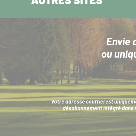
AUTRES SITES
Envie 
ou uniq
Votre adresse courriel est uniqueme
désabonnement intégré dans no