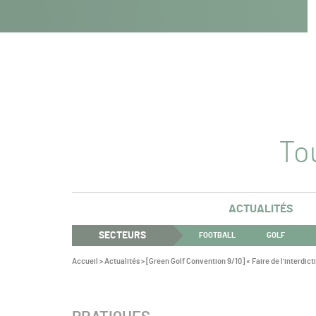
Navigation
Panneau de gestion des cookies
Aller au contenu
Aller à la navigation
principale
Tou
ACTUALITÉS
SECTEURS
FOOTBALL
GOLF
Vous
Accueil
>
Actualités
>
[Green Golf Convention 9/10] « Faire de l'interdic
êtes
ici :