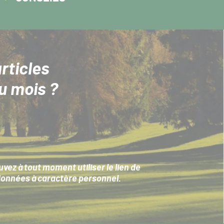
rticles
u mois ?
ez à tout moment utiliser le lien de
données à caractère personnel
.