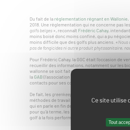
Du fait de la
réglementation régnant en Wallonie
,
2018. Une réglementation qui ne concerne pas les 
golfs belges
», reconnaît
Frédéric Cahay
, intendan
moins boisé donc moins confiné, qui a pu négoci
moins difficile que des golfs plus anciens. «
Nous c
pas de fongicides ni autre produit phytosanitaire, n
Pour Frédéric Cahay, la GGC était l’occasion de ve
recueillir des informations, notamment sur les bi
wallonne se soit faite sans concertation ni feuil
la
GAB
(l’association des
greenkeepers
belges), Fr
contacts pour ses confrères, afin de «
se défendre
De fait, les
greenkeepers
wallons, poussés dans le
Ce site utilise
méthodes de travail alternatives, innovantes, voir
qui en parle en fin de vidéo). «
Faisons de cette int
pour qu’à terme, les
greenkeepers
wallons soient 
golf à la fois performante et conforme à la réglem
Tout accep