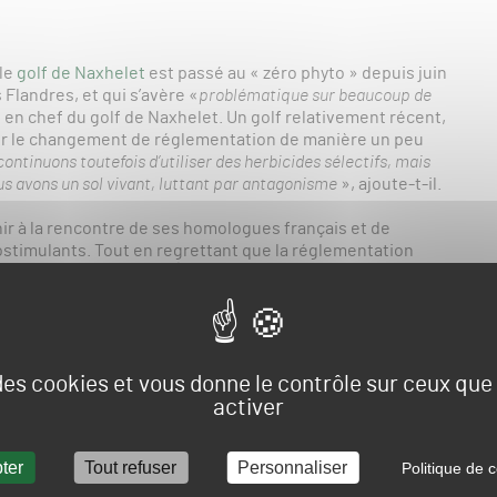
 le
golf de Naxhelet
est passé au « zéro phyto » depuis juin
Flandres, et qui s’avère «
problématique sur beaucoup de
t en chef du golf de Naxhelet. Un golf relativement récent,
er le changement de réglementation de manière un peu
ontinuons toutefois d’utiliser des herbicides sélectifs, mais
ous avons un sol vivant, luttant par antagonisme
», ajoute-t-il.
nir à la rencontre de ses homologues français et de
ostimulants. Tout en regrettant que la réglementation
le de route progressive. Étant également administrateur de
édéric Cahay est venu en quête d’informations et de
 contre des décisions politiques contre-productives
»
urs retranchements, peuvent être amenés à utiliser des
 des cookies et vous donne le contrôle sur ceux qu
e « insolites» (comme c’est le cas pour Frédéric Cahay,
activer
erdiction – des produits phytosanitaires – une opportunité
»,
à l’avant-garde européenne d’une gestion des parcours de
entation.
ter
Tout refuser
Personnaliser
Politique de c