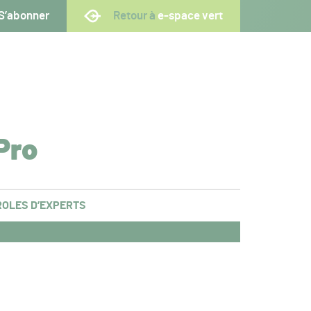
S’abonner
Retour à
e-space vert
Pro
OLES D’EXPERTS