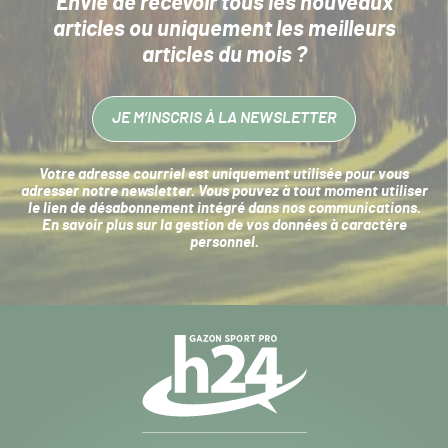
Envie de recevoir tous les nouveaux
articles
ou uniquement les meilleurs
articles du mois ?
JE M’INSCRIS À LA NEWSLETTER
Votre adresse courriel est uniquement utilisée pour vous
adresser notre newsletter. Vous pouvez à tout moment utiliser
le lien de désabonnement intégré dans nos communications.
En savoir plus sur la
gestion de vos données à caractère
personnel
.
Navigation
secondaire
Gazon