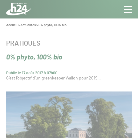
Panneau de gestion des cookies
Aller au contenu
Aller à la navigation
Toute
Navig
l’info
Vous
Accueil
>
Actualités
>
0% phyto, 100% bio
êtes
du Gazon
ici :
Sport
CATÉGORIE :
PRATIQUES
Pro
0% phyto, 100% bio
Publié le 17 août 2017 à 07h00
C’est l’objectif d’un greenkeeper Wallon pour 2019…