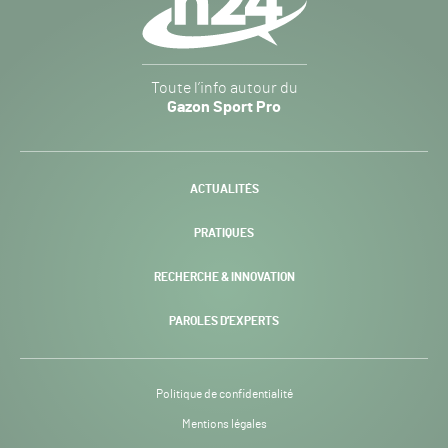
Gazon
Toute l’info autour du
Sport
Gazon Sport Pro
Pro
H24
-
ACTUALITÉS
PRATIQUES
RECHERCHE & INNOVATION
PAROLES D’EXPERTS
Politique de confidentialité
Mentions légales