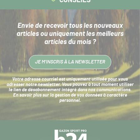
Envie de recevoir tous les nouveaux
articles
ou uniquement les meilleurs
articles du mois ?
JE M’INSCRIS À LA NEWSLETTER
Votre adresse courriel est uniquement utilisée pour vous
adresser notre newsletter. Vous pouvez à tout moment utiliser
le lien de désabonnement intégré dans nos communications.
En savoir plus sur la
gestion de vos données à caractère
personnel
.
Navigation
secondaire