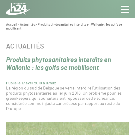
Panneau de gestion des cookies
Aller au contenu
Aller à la navigation
Toute
Navig
l’info
Vous
Accueil
>
Actualités
>
Produits phytosanitaires interdits en Wallonie : les golfs se
êtes
mobilisent
du Gazon
ici :
Sport
Pro
CATÉGORIE :
ACTUALITÉS
Produits phytosanitaires interdits en
Wallonie : les golfs se mobilisent
Publié le 17 avril 2018 à 07h02
La région du sud de Belgique se verra interdire l’utilisation des
produits phytosanitaires au 1er juin 2018. Un problème pour les
greenkeepers qui souhaiteraient repousser cette échéance,
considérée comme injuste car précoce par rapport au reste de
l’Europe.