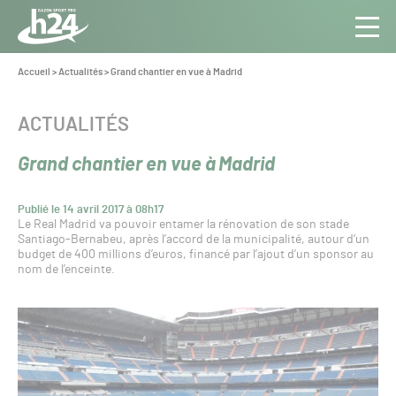
Panneau de gestion des cookies
Aller au contenu
Aller à la navigation
Toute
Navig
l’info
Vous
Accueil
>
Actualités
>
Grand chantier en vue à Madrid
êtes
du Gazon
ici :
Sport
CATÉGORIE :
ACTUALITÉS
Pro
Grand chantier en vue à Madrid
Publié le 14 avril 2017 à 08h17
Le Real Madrid va pouvoir entamer la rénovation de son stade
Santiago-Bernabeu, après l’accord de la municipalité, autour d’un
budget de 400 millions d’euros, financé par l’ajout d’un sponsor au
nom de l’enceinte.