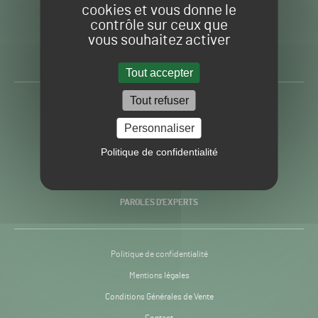
cookies et vous donne le
contrôle sur ceux que
Gazon
Toute l’info autour du
vous souhaitez activer
Sport
Gazon Sport Pro
Pro
H24
Tout accepter
-
Tout refuser
ACTUALITÉS
Personnaliser
PRATIQUES
Politique de confidentialité
RECHERCHE & INNOVATION
PAROLES D’EXPERTS
Politique de confidentialité
Mentions légales
Conditions Générales de Vente