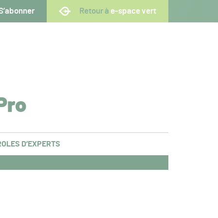
S’abonner
Retour à
e-space vert
Pro
OLES D’EXPERTS