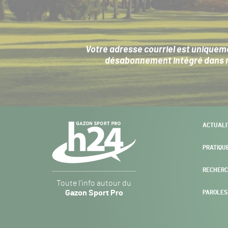
Votre adresse courriel est uniqueme
désabonnement intégré dans no
Navigation
ACTUALI
secondaire
PRATIQU
RECHERC
Gazon
Toute l’info autour du
Sport
Gazon Sport Pro
PAROLES
Pro
H24
-