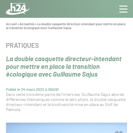
Panneau de gestion des cookies
Aller au contenu
Aller à la navigation
Toute
Navig
l’info
Vous
Accueil
>
Actualités
>
La double casquette directeur-intendant pour mettre en place
êtes
la transition écologique avec Guillaume Sajus
du Gazon
ici :
Sport
Pro
CATÉGORIE :
PRATIQUES
La double casquette directeur-intendant
pour mettre en place la transition
écologique avec Guillaume Sajus
Publié le 24 mars 2022 à 06h00
Dans cette troisième partie de l’interview, Guillaume Sajus aborde
différentes thématiques comme le zéro phyto, la double casquette
directeur-intendant et la biodiversité mise en place au Golf de
Palmola.