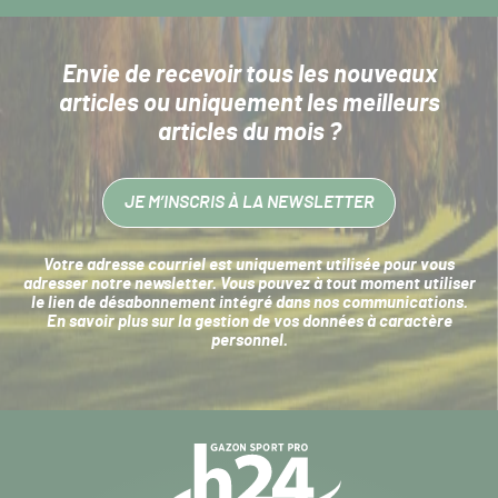
Envie de recevoir tous les nouveaux
articles
ou uniquement les meilleurs
articles du mois ?
JE M’INSCRIS À LA NEWSLETTER
Votre adresse courriel est uniquement utilisée pour vous
adresser notre newsletter. Vous pouvez à tout moment utiliser
le lien de désabonnement intégré dans nos communications.
En savoir plus sur la
gestion de vos données à caractère
personnel
.
Navigation
secondaire