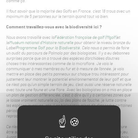
comme ça.
Il faut savoir que la majorité des Golfs en France, c’est 18 trous avec un
maximum de 5 personnes sur le terrain quand tout va bien.
Comment travaillez-vous avec la biodiversité ici ?
Nous avons travaillé avec la
Fédération française de golf (ffgolf)
et
le
Muséum national d’Histoire naturelle
pour obtenir le niveau bronze du
Label
Programme Golf pour la Biodiversité.
Cela nous a permis de faire
un audit du parcours de Palmola par des biologistes. Il y a eu debonnes
surprises parce que on a trouvé des espèces d’orchidées d’autres
choses très intéressantes comme de la microflore. Je vais le
communiquer à mes membres au fur et à mesure de l’année, je vais
mettre en place des petits panneaux sur chaque trou intéressant pour
justement leur montrer le potentiel environnemental de leur golf et que
ce n’est pas qu’un simple terrain de jeu, c’est aussi une réserve naturelle
avec toute une faune et une flore. Avec les biologistes on a mis en place
un plan de gestion différenciée, c’est à dire qu’il y a certaines zones que
je laisse vraiment naturelle où j’ai des plans de fauche, je lutte contre
les espèces invasives, etc. Les biologistes m’ont dit d’attendre certaines
périodes par rapport aux floraisons, par rapport aux paires de
reproduction de certaines zones humides que l’on a, etc.
Ce n’est pas un énorme entretien. Au contraire, c’est laisser la nature
être sur un golf là où il n’y a pas besoin que ça soit des surfaces de jeu.
Avant, les feuilles étaient toutes ramassées, même dans les sous-bois