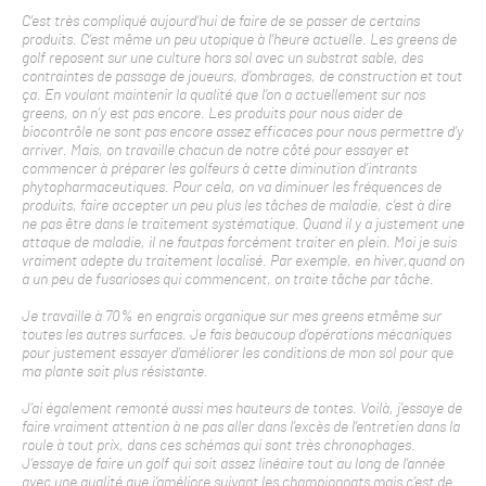
C’est très compliqué aujourd’hui de faire de se passer de certains
produits. C’est même un peu utopique à l’heure actuelle. Les greens de
golf reposent sur une culture hors sol avec un substrat sable, des
contraintes de passage de joueurs, d’ombrages, de construction et tout
ça. En voulant maintenir la qualité que l’on a actuellement sur nos
greens, on n’y est pas encore. Les produits pour nous aider de
biocontrôle ne sont pas encore assez efficaces pour nous permettre d’y
arriver. Mais, on travaille chacun de notre côté pour essayer et
commencer à préparer les golfeurs à cette diminution d’intrants
phytopharmaceutiques. Pour cela, on va diminuer les fréquences de
produits, faire accepter un peu plus les tâches de maladie, c’est à dire
ne pas être dans le traitement systématique. Quand il y a justement une
attaque de maladie, il ne fautpas forcément traiter en plein. Moi je suis
vraiment adepte du traitement localisé. Par exemple, en hiver,quand on
a un peu de fusarioses qui commencent, on traite tâche par tâche.
Je travaille à 70% en engrais organique sur mes greens etmême sur
toutes les autres surfaces. Je fais beaucoup d’opérations mécaniques
pour justement essayer d’améliorer les conditions de mon sol pour que
ma plante soit plus résistante.
J’ai également remonté aussi mes hauteurs de tontes. Voilà, j’essaye de
faire vraiment attention à ne pas aller dans l’excès de l’entretien dans la
roule à tout prix, dans ces schémas qui sont très chronophages.
J’essaye de faire un golf qui soit assez linéaire tout au long de l’année
avec une qualité que j’améliore suivant les championnats mais c’est de