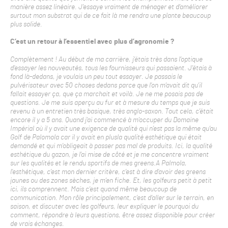
manière assez linéaire. J’essaye vraiment de ménager et d’améliorer
surtout mon substrat qui de ce fait là me rendra une plante beaucoup
plus solide.
C’est un retour à l’essentiel avec plus d’agronomie ?
Complètement ! Au début de ma carrière, j’étais très dans l’optique
d’essayer les nouveautés, tous les fournisseurs qui passaient. J’étais à
fond là-dedans, je voulais un peu tout essayer. Je passais le
pulvérisateur avec 50 choses dedans parce que l’on m’avait dit qu’il
fallait essayer ça, que ça marchait et voilà. Je ne me posais pas de
questions. Je me suis aperçu au fur et à mesure du temps que je suis
revenu à un entretien très basique, très anglo-saxon. Tout cela, c’était
encore il y a 5 ans. Quand j’ai commencé à m’occuper du Domaine
Impérial où il y avait une exigence de qualité qui n’est pas la même qu’au
Golf de Palomola car il y avait en plusla qualité esthétique qui était
demandé et qui m’obligeait à passer pas mal de produits. Ici, la qualité
esthétique du gazon, je l’ai mise de côté et je me concentre vraiment
sur les qualités et le rendu sportifs de mes greens.A Palmola,
l’esthétique, c’est mon dernier critère, c’est à dire d’avoir des greens
jaunes ou des zones sèches, je m’en fiche. Et, les golfeurs petit à petit
ici, ils comprennent. Mais c’est quand même beaucoup de
communication. Mon rôle principalement, c’est d’aller sur le terrain, en
saison, et discuter avec les golfeurs, leur expliquer le pourquoi du
comment, répondre à leurs questions, être assez disponible pour créer
de vrais échanges.