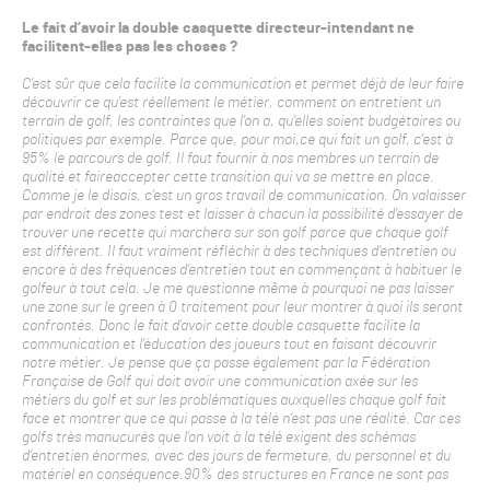
Le fait d’avoir la double casquette directeur-intendant ne
facilitent-elles pas les choses ?
C’est sûr que cela facilite la communication et permet déjà de leur faire
découvrir ce qu’est réellement le métier, comment on entretient un
terrain de golf, les contraintes que l’on a, qu’elles soient budgétaires ou
politiques par exemple. Parce que, pour moi,ce qui fait un golf, c’est à
95% le parcours de golf. Il faut fournir à nos membres un terrain de
qualité et faireaccepter cette transition qui va se mettre en place.
Comme je le disais, c’est un gros travail de communication. On valaisser
par endroit des zones test et laisser à chacun la possibilité d’essayer de
trouver une recette qui marchera sur son golf parce que chaque golf
est différent. Il faut vraiment réfléchir à des techniques d’entretien ou
encore à des fréquences d’entretien tout en commençant à habituer le
golfeur à tout cela. Je me questionne même à pourquoi ne pas laisser
une zone sur le green à 0 traitement pour leur montrer à quoi ils seront
confrontés. Donc le fait d’avoir cette double casquette facilite la
communication et l’éducation des joueurs tout en faisant découvrir
notre métier. Je pense que ça passe également par la Fédération
Française de Golf qui doit avoir une communication axée sur les
métiers du golf et sur les problématiques auxquelles chaque golf fait
face et montrer que ce qui passe à la télé n’est pas une réalité. Car ces
golfs très manucurés que l’on voit à la télé exigent des schémas
d’entretien énormes, avec des jours de fermeture, du personnel et du
matériel en conséquence.90% des structures en France ne sont pas