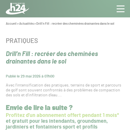
Panneau de gestion des cookies
Aller au contenu
Aller à la navigation
Toute
Navig
l’info
Vous
Accueil
>
Actualités
>
Drill’n Fill : recréer des cheminées drainantes dans le sol
êtes
du Gazon
ici :
Sport
CATÉGORIE :
PRATIQUES
Pro
Drill’n Fill : recréer des cheminées
drainantes dans le sol
Publié le 29 mai 2026 à 07h00
Avec l’intensification des pratiques, terrains de sport et parcours
de golf sont souvent confrontés à des problèmes de compaction
des sols et d’infiltration d’eau.…
Envie de lire la suite ?
Profitez d'un abonnement offert pendant 1 mois*
et gratuit pour les intendants, groundsmen,
jardiniers et fontainiers sport et profils