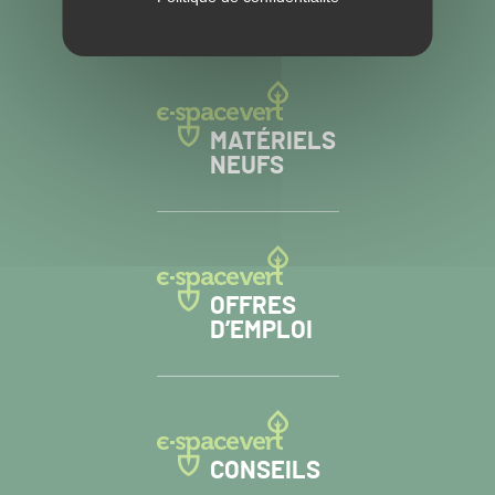
AUTRES SITES
MATÉRIELS
NEUFS
OFFRES
D’EMPLOI
CONSEILS