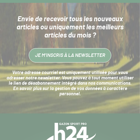
Envie de recevoir tous les nouveaux
articles
ou uniquement les meilleurs
articles du mois ?
JE M’INSCRIS À LA NEWSLETTER
Votre adresse courriel est uniquement utilisée pour vous
adresser notre newsletter. Vous pouvez à tout moment utiliser
le lien de désabonnement intégré dans nos communications.
En savoir plus sur la
gestion de vos données à caractère
personnel
.
Navigation
secondaire