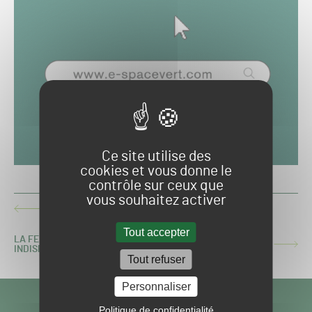
Ce site utilise des
cookies et vous donne le
contrôle sur ceux que
vous souhaitez activer
ECOSSE : UNE PELOUSE MYTHIQUE RÉCOMPENSÉE
ARTICLE
PRÉCÉDENT :
Tout accepter
LA FERTILISATION ORGANIQUE VA-T-ELLE DEVENIR
ARTICLE
INDISPENSABLE ?
SUIVANT :
Tout refuser
Personnaliser
VISITEZ NOS
Politique de confidentialité