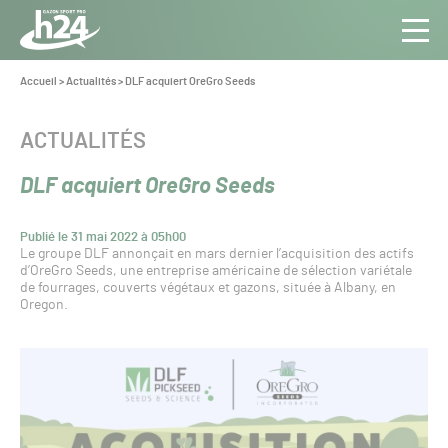
Panneau de gestion des cookies
Aller au contenu
Aller à la navigation
Toute
Navig
l’info
Vous
Accueil
>
Actualités
>
DLF acquiert OreGro Seeds
êtes
du Gazon
ici :
Sport
CATÉGORIE :
ACTUALITÉS
Pro
DLF acquiert OreGro Seeds
Publié le 31 mai 2022 à 05h00
Le groupe DLF annonçait en mars dernier l’acquisition des actifs
d’OreGro Seeds, une entreprise américaine de sélection variétale
de fourrages, couverts végétaux et gazons, située à Albany, en
Oregon.