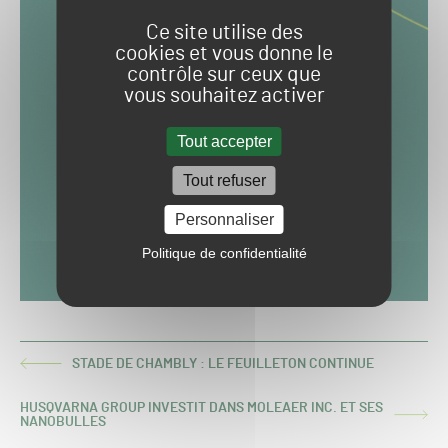
Ce site utilise des
cookies et vous donne le
contrôle sur ceux que
vous souhaitez activer
Tout accepter
Tout refuser
Personnaliser
Politique de confidentialité
STADE DE CHAMBLY : LE FEUILLETON CONTINUE
ARTICLE
PRÉCÉDENT :
HUSQVARNA GROUP INVESTIT DANS MOLEAER INC. ET SES
ARTICLE
NANOBULLES
SUIVANT :