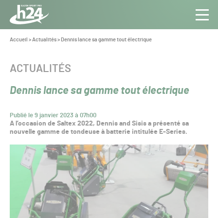
Panneau de gestion des cookies
Aller au contenu
Aller à la navigation
Toute
Navig
l’info
Vous
Accueil
>
Actualités
>
Dennis lance sa gamme tout électrique
êtes
du Gazon
ici :
Sport
CATÉGORIE :
ACTUALITÉS
Pro
Dennis lance sa gamme tout électrique
Publié le 9 janvier 2023 à 07h00
A l’occasion de Saltex 2022, Dennis and Sisis a présenté sa
nouvelle gamme de tondeuse à batterie intitulée E-Series.