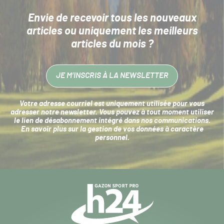
Envie de recevoir tous les nouveaux
articles
ou uniquement les meilleurs
articles du mois ?
JE M’INSCRIS À LA NEWSLETTER
Votre adresse courriel est uniquement utilisée pour vous
adresser notre newsletter. Vous pouvez à tout moment utiliser
le lien de désabonnement intégré dans nos communications.
En savoir plus sur la
gestion de vos données à caractère
personnel
.
Navigation
secondaire