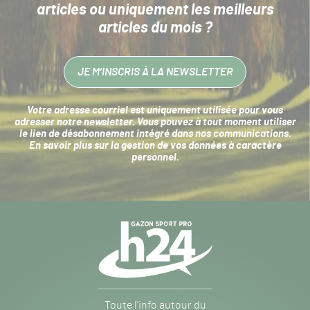
articles
ou uniquement les meilleurs
articles du mois ?
JE M’INSCRIS À LA NEWSLETTER
Votre adresse courriel est uniquement utilisée pour vous
adresser notre newsletter. Vous pouvez à tout moment utiliser
le lien de désabonnement intégré dans nos communications.
En savoir plus sur la
gestion de vos données à caractère
personnel
.
Navigation
secondaire
Gazon
Toute l’info autour du
Sport