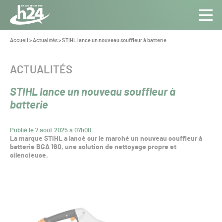
Panneau de gestion des cookies
Aller au contenu
Aller à la navigation
Toute
Navig
l’info
Vous
Accueil
>
Actualités
>
STIHL lance un nouveau souffleur à batterie
êtes
du Gazon
ici :
Sport
CATÉGORIE :
ACTUALITÉS
Pro
STIHL lance un nouveau souffleur à
batterie
Publié le 7 août 2025 à 07h00
La marque STIHL a lancé sur le marché un nouveau souffleur à
batterie BGA 160, une solution de nettoyage propre et
silencieuse.