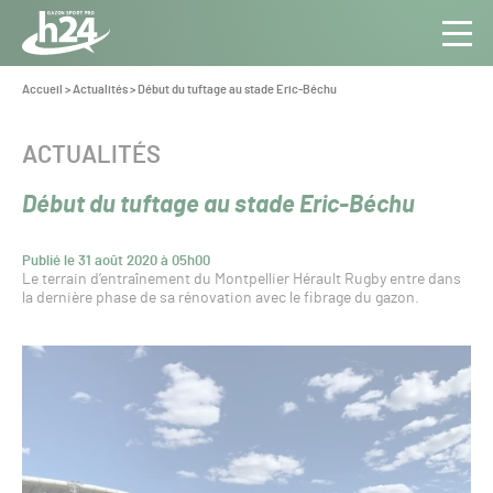
Panneau de gestion des cookies
Aller au contenu
Aller à la navigation
Toute
Navig
l’info
Vous
Accueil
>
Actualités
>
Début du tuftage au stade Eric-Béchu
êtes
du Gazon
ici :
Sport
CATÉGORIE :
ACTUALITÉS
Pro
Début du tuftage au stade Eric-Béchu
Publié le 31 août 2020 à 05h00
Le terrain d’entraînement du Montpellier Hérault Rugby entre dans
la dernière phase de sa rénovation avec le fibrage du gazon.