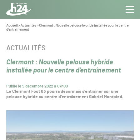
Panneau de gestion des cookies
Aller au contenu
Aller à la navigation
Toute
Navig
l’info
Vous
Accueil
>
Actualités
>
Clermont : Nouvelle pelouse hybride installée pour le centre
êtes
d’entraînement
du Gazon
ici :
Sport
Pro
CATÉGORIE :
ACTUALITÉS
Clermont : Nouvelle pelouse hybride
installée pour le centre d’entraînement
Publié le 5 décembre 2022 à 07h00
Le Clermont Foot 63 pourra désormais s’entraîner sur une
pelouse hybride au centre d’entraînement Gabriel Montpied.