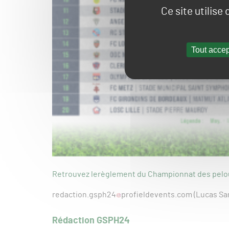
Ce site utilise
Tout accep
Retrouvez lerèglement du Championnat des pelo
redaction.gsph24
profieldevents.com (Lucas Sa
Rédaction GSPH24