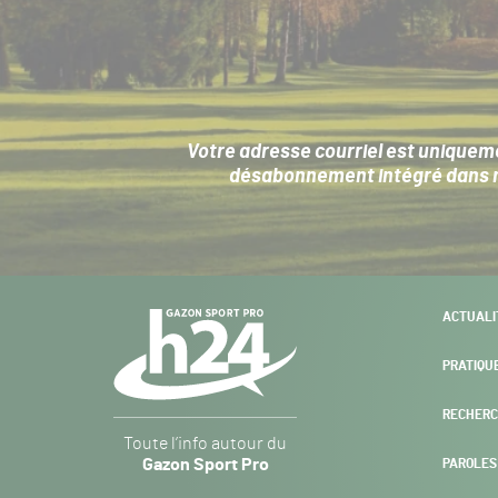
Votre adresse courriel est uniqueme
désabonnement intégré dans no
Navigation
ACTUALI
secondaire
PRATIQU
RECHERC
Gazon
Toute l’info autour du
Sport
Gazon Sport Pro
PAROLES
Pro
H24