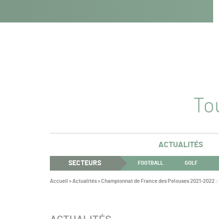
Navigation
Panneau de gestion des cookies
Aller au contenu
Aller à la navigation
principale
Tou
ACTUALITÉS
SECTEURS
FOOTBALL
GOLF
Vous
Accueil
>
Actualités
>
Championnat de France des Pelouses 2021-2022 : 
êtes
ici :