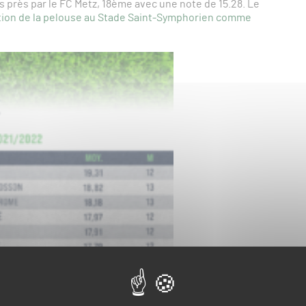
s près par le FC Metz, 18ème avec une note de 15.28. Le
ration de la pelouse au Stade Saint-Symphorien comme