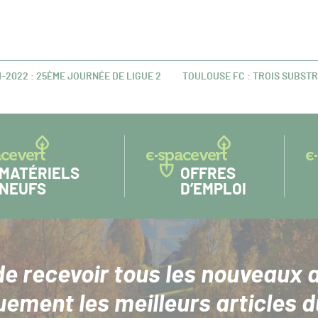
2022 : 25ÈME JOURNÉE DE LIGUE 2
TOULOUSE FC : TROIS SUBST
ARTICLE
SUIVANT :
MATÉRIELS
OFFRES
NEUFS
D’EMPLOI
de recevoir tous les nouveaux a
uement les meilleurs articles d