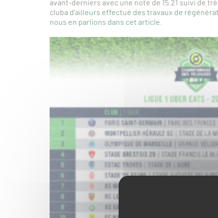
avant-derniers avec une note de 15.21 suivi de trè
club
a d’ailleurs effectué des travaux de régéné
nous en parlions dans cet article.