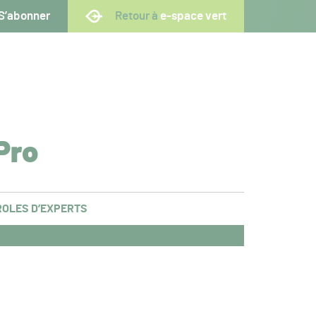
S’abonner
Retour à
e-space vert
Pro
OLES D’EXPERTS