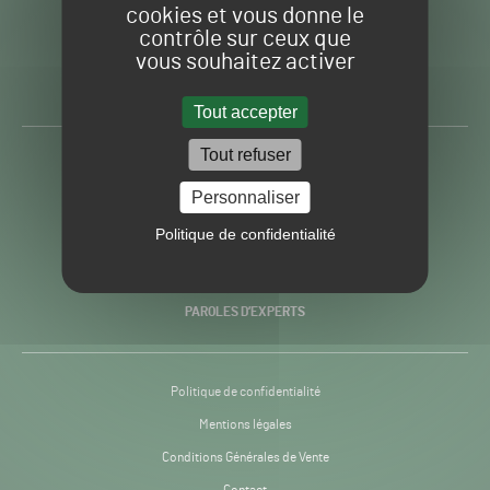
cookies et vous donne le
contrôle sur ceux que
Gazon
Toute l’info autour du
vous souhaitez activer
Sport
Gazon Sport Pro
Pro
H24
Tout accepter
-
Tout refuser
ACTUALITÉS
Personnaliser
PRATIQUES
Politique de confidentialité
RECHERCHE & INNOVATION
PAROLES D’EXPERTS
Politique de confidentialité
Mentions légales
Conditions Générales de Vente