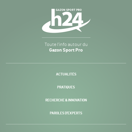
Navigation
secondaire
Gazon
Toute l’info autour du
Sport
Gazon Sport Pro
Pro
H24
-
PAGE
ACTUALITÉS
COURANTE :
PRATIQUES
RECHERCHE & INNOVATION
PAROLES D’EXPERTS