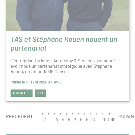
TAS et Stéphane Rouen nouent un
partenariat
L’entreprise Turfgrass Agronomy & Services a annoncé
avoir noué un partenariat stratégique avec Stéphane
Rouen, créateur de GK Consult.
Publié le 16 avril 2026 à 07h00
ACTUALITÉS
GOLF
PAGINATION
PAGE
PRÉCÉDENT
1
SUIVAN
7
2
…
4
5
6
7
8
9
10
…
188
189
/
189