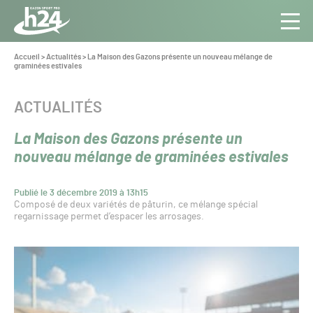
Panneau de gestion des cookies
Aller au contenu
Aller à la navigation
Toute
Navig
l’info
Vous
Accueil
>
Actualités
>
La Maison des Gazons présente un nouveau mélange de
êtes
graminées estivales
du Gazon
ici :
Sport
Pro
CATÉGORIE :
ACTUALITÉS
La Maison des Gazons présente un
nouveau mélange de graminées estivales
Publié le 3 décembre 2019 à 13h15
Composé de deux variétés de pâturin, ce mélange spécial
regarnissage permet d’espacer les arrosages.