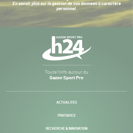
En savoir plus sur la
gestion de vos données à caractère
personnel
.
Navigation
secondaire
Gazon
Toute l’info autour du
Sport
Gazon Sport Pro
Pro
H24
-
ACTUALITÉS
PRATIQUES
RECHERCHE & INNOVATION