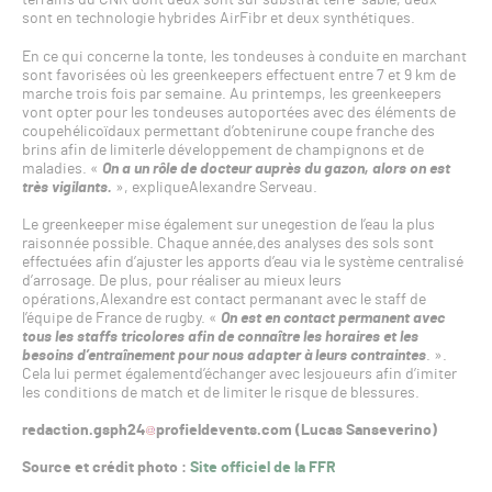
terrains du CNR dont deux sont sur substrat terre-sable, deux
sont en technologie hybrides AirFibr et deux synthétiques.
En ce qui concerne la tonte, les tondeuses à conduite en marchant
sont favorisées où les greenkeepers effectuent entre 7 et 9 km de
marche trois fois par semaine. Au printemps, les greenkeepers
vont opter pour les tondeuses autoportées avec des éléments de
coupehélicoïdaux permettant d’obtenirune coupe franche des
brins afin de limiterle développement de champignons et de
maladies. «
On a un rôle de docteur auprès du gazon, alors on est
très vigilants.
», expliqueAlexandre Serveau.
Le greenkeeper mise également sur unegestion de l’eau la plus
raisonnée possible. Chaque année,des analyses des sols sont
effectuées afin d’ajuster les apports d’eau via le système centralisé
d’arrosage. De plus, pour réaliser au mieux leurs
opérations,Alexandre est contact permanant avec le staff de
l’équipe de France de rugby. «
On est en contact permanent avec
tous les staffs tricolores afin de connaître les horaires et les
besoins d’entraînement pour nous adapter à leurs contraintes
. ».
Cela lui permet égalementd’échanger avec lesjoueurs afin d’imiter
les conditions de match et de limiter le risque de blessures.
redaction.gsph24
profieldevents.com (Lucas Sanseverino)
Source et crédit photo :
Site officiel de la FFR