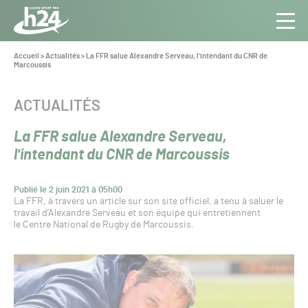
Panneau de gestion des cookies
Aller au contenu
Aller à la navigation
Toute
Navig
l’info
Vous
Accueil
>
Actualités
>
La FFR salue Alexandre Serveau, l'intendant du CNR de
êtes
Marcoussis
du Gazon
ici :
Sport
Pro
CATÉGORIE :
ACTUALITÉS
La FFR salue Alexandre Serveau,
l'intendant du CNR de Marcoussis
Publié le 2 juin 2021 à 05h00
La FFR, à travers un article sur son site officiel, a tenu à saluer le
travail d’Alexandre Serveau et son équipe qui entretiennent
le Centre National de Rugby de Marcoussis.