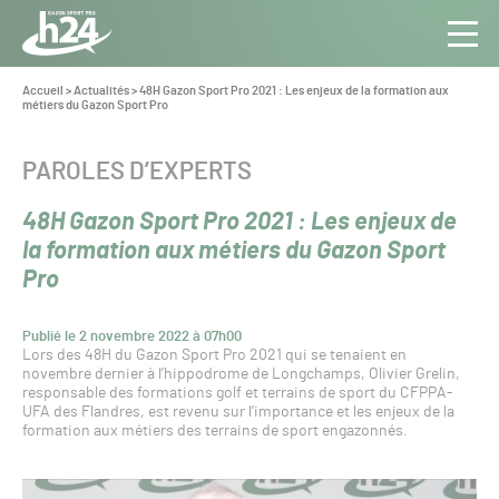
Panneau de gestion des cookies
Aller au contenu
Aller à la navigation
Toute
Navig
l’info
Vous
Accueil
>
Actualités
>
48H Gazon Sport Pro 2021 : Les enjeux de la formation aux
êtes
métiers du Gazon Sport Pro
du Gazon
ici :
Sport
Pro
CATÉGORIE :
PAROLES D’EXPERTS
48H Gazon Sport Pro 2021 : Les enjeux de
la formation aux métiers du Gazon Sport
Pro
Publié le 2 novembre 2022 à 07h00
Lors des 48H du Gazon Sport Pro 2021 qui se tenaient en
novembre dernier à l’hippodrome de Longchamps, Olivier Grelin,
responsable des formations golf et terrains de sport du CFPPA-
UFA des Flandres, est revenu sur l’importance et les enjeux de la
formation aux métiers des terrains de sport engazonnés.