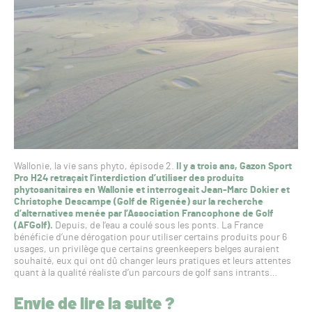
Wallonie, la vie sans phyto, épisode 2.
Il y a trois ans, Gazon Sport
Pro H24 retraçait l’interdiction d’utiliser des produits
phytosanitaires en Wallonie et interrogeait Jean-Marc Dokier et
Christophe Descampe (Golf de Rigenée) sur la recherche
d’alternatives menée par l’Association Francophone de Golf
(AFGolf).
Depuis, de l’eau a coulé sous les ponts. La France
bénéficie d’une dérogation pour utiliser certains produits pour 6
usages, un privilège que certains greenkeepers belges auraient
souhaité, eux qui ont dû changer leurs pratiques et leurs attentes
quant à la qualité réaliste d’un parcours de golf sans intrants…
Envie de lire la suite ?