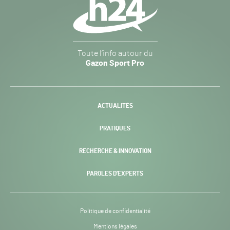
secondaire
Gazon
Toute l’info autour du
Sport
Gazon Sport Pro
Pro
H24
-
ACTUALITÉS
PRATIQUES
RECHERCHE & INNOVATION
PAROLES D’EXPERTS
Politique de confidentialité
Mentions légales