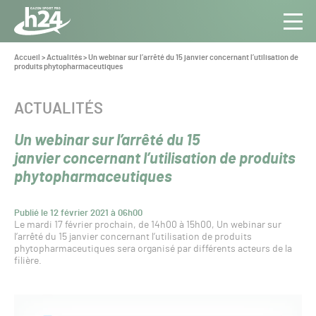
Panneau de gestion des cookies
Aller au contenu
Aller à la navigation
Toute
Navig
l’info
Vous
Accueil
>
Actualités
>
Un webinar sur l’arrêté du 15 janvier concernant l’utilisation de
êtes
produits phytopharmaceutiques
du Gazon
ici :
Sport
Pro
CATÉGORIE :
ACTUALITÉS
Un webinar sur l’arrêté du 15
janvier concernant l’utilisation de produits
phytopharmaceutiques
Publié le 12 février 2021 à 06h00
Le mardi 17 février prochain, de 14h00 à 15h00, Un webinar sur
l’arrêté du 15 janvier concernant l’utilisation de produits
phytopharmaceutiques sera organisé par différents acteurs de la
filière.