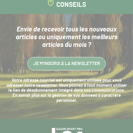
CONSEILS
Envie de recevoir tous les nouveaux
articles
ou uniquement les meilleurs
articles du mois ?
JE M’INSCRIS À LA NEWSLETTER
Votre adresse courriel est uniquement utilisée pour vous
adresser notre newsletter. Vous pouvez à tout moment utiliser
le lien de désabonnement intégré dans nos communications.
En savoir plus sur la
gestion de vos données à caractère
personnel
.
Navigation